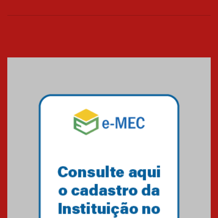
26.03.2026
Cerimônia do Jaleco marca
entrada de novos alunos de
Medicina em Alphaville
09.03.2026
Mackenzie mobiliza campanha
solidária para apoiar famílias em
Minas Gerais
05.03.2026
Primeiro culto do ano ressalta o
agradecimento
27.02.2026