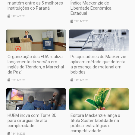
mantém entre as 5 melhores
Índice Mackenzie de
instituições do Paraná
Liberdade Econômica
Estadual
01/12/2025
13/11/2025
Organização dos EUA realiza
Pesquisadores do Mackenzie
lançamento da versão em
aplicam método que detecta
inglês de ‘Rondon, o Marechal
a presença de metanol em
da Paz’
bebidas
12/11/2025
11/11/2025
HUEM inova com Torre 3D
Editora Mackenzie lança o
para cirurgias de alta
título Sustentabilidade na
complexidade
prática: estratégias e
competitividade
11/11/2025