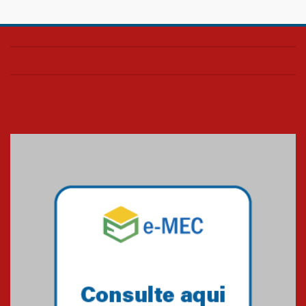
Confira como foi o culto mensal
de março
26.03.2026
Cerimônia do Jaleco marca
entrada de novos alunos de
Medicina em Alphaville
09.03.2026
Mackenzie mobiliza campanha
solidária para apoiar famílias em
Minas Gerais
05.03.2026
Primeiro culto do ano ressalta o