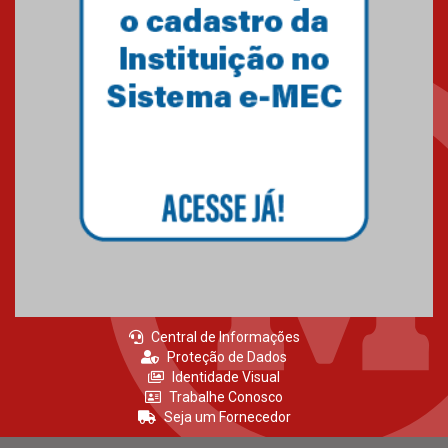
agradecimento
27.02.2026
Mackenzie recepciona calouros
do primeiro semestre de 2026
06.02.2026
Central de Informações
Proteção de Dados
Identidade Visual
Trabalhe Conosco
Seja um Fornecedor