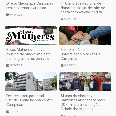
Direito Mackenzie Campinas
1ª Olimpíada Nacional de
realiza Semana Jurídica
Nanotecnologia: desafie-se
nesta competição inédita
07/10/2024
27/09/2024
Essas Mulheres: o novo
Feira Solidária na
musical do Mackenzie está
Universidade Mackenzie
com ingressos disponíveis
Campinas
23/09/2024
07/05/2024
Desperte seu potencial:
Alunos do Mackenzie
Estude Direito no Mackenzie
Campinas arrecadam mais
Campinas
R$ 4 mil para instituição
Cidade dos Meninos
14/12/2023
23/05/2023