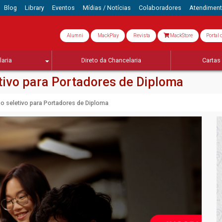
Blog
Library
Eventos
Mídias / Notícias
Colaboradores
Atendimen
Alumni
MackPlay
Revista
MackStore
Portal 
aria
Direto da Chancelaria
Cartas 
tivo para Portadores de Diploma
o seletivo para Portadores de Diploma