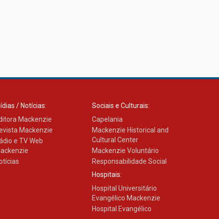
27.02.2026
Mackenzie recepciona
calouros do primeiro
semestre de 2026
06.02.2026
ídias / Notícias:
Sociais e Culturais:
ditora Mackenzie
Capelania
evista Mackenzie
Mackenzie Historical and
Cultural Center
ádio e TV Web
ackenzie
Mackenzie Voluntário
otícias
Responsabilidade Social
Hospitais:
Hospital Universitário
Evangélico Mackenzie
Hospital Evangélico