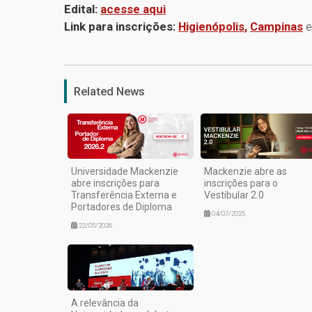
Edital:
acesse aqui
Link para inscrições:
Higienópolis,
Campinas
Related News
Universidade Mackenzie
Mackenzie abre as
abre inscrições para
inscrições para o
Transferência Externa e
Vestibular 2.0
Portadores de Diploma
04/07/2025
22/05/2026
A relevância da