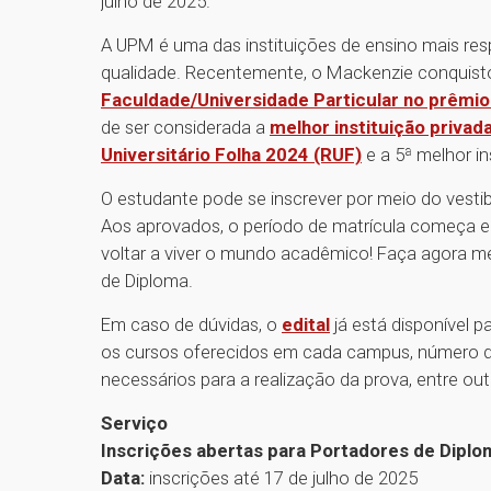
julho de 2025.
A UPM é uma das instituições de ensino mais resp
qualidade. Recentemente, o Mackenzie conquis
Faculdade/Universidade Particular no prêmio
de ser considerada a
melhor instituição privad
Universitário Folha 2024 (RUF)
e a 5ª melhor ins
O estudante pode se inscrever por meio do vestib
Aos aprovados, o período de matrícula começa em 2
voltar a viver o mundo acadêmico! Faça agora m
de Diploma.
Em caso de dúvidas, o
edital
já está disponível p
os cursos oferecidos em cada campus, número d
necessários para a realização da prova, entre ou
Serviço
Inscrições abertas para Portadores de Diplo
Data:
inscrições até 17 de julho de 2025