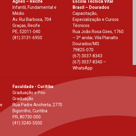
Agnes – Recife
Escola Técnica Vital
Infantil, Fundamental e
Brasil – Dourados
Médio
Capacitação,
Av. Rui Barbosa, 704
Especialização e Cursos
Graças, Recife
Técnicos
PE
,
52011-040
Rua João Rosa Góes, 1760
(81) 3131-6950
– 3º andar, Vila Planalto
Dourados
/
MS
79825-070
(67) 3037-8343
(67) 3037-8340 –
WhatsApp
Faculdade - Curitiba
Graduação e Pós-
Graduação
 e
Rua Padre Anchieta, 2770
Bigorrilho, Curitiba
PR
,
80730-000
(41) 3240-5500