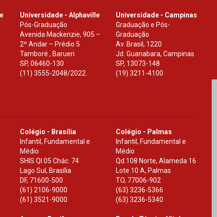
le
Universidade - Alphaville
Universidade - Campinas
Pós-Graduação
Graduação e Pós-
Avenida Mackenzie, 905 –
Graduação
2º Andar – Prédio 5
Av. Brasil, 1220
Tamboré , Barueri
Jd. Guanabara, Campinas
SP
,
06460-130
SP
,
13073-148
(11) 3555-2048/2022.
(19) 3211-4100
Colégio - Brasília
Colégio - Palmas
Infantil, Fundamental e
Infantil, Fundamental e
Médio
Médio
SHIS Ql 05 Chác. 74
Qd.108 Norte, Alameda 16
Lago Sul, Brasília
Lote 10 A, Palmas
DF
,
71600-500
TO
,
77006-902
(61) 2106-9000
(63) 3236-5366
(61) 3521-9000
(63) 3236-5340