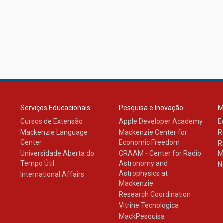
Serviços Educacionais:
Pesquisa e Inovação:
M
Cursos de Extensão
Apple Developer Academy
E
Mackenzie Language
Mackenzie Center for
R
Center
Economic Freedom
R
Universidade Aberta do
CRAAM - Center for Radio
M
Tempo Útil
Astronomy and
N
Astrophysics at
International Affairs
Mackenzie
Research Coordination
Vitrine Tecnologica
MackPesquisa