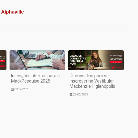
e
Alphaville
1
Inscrições abertas para o
Últimos dias para se
MackPesquisa 2025
inscrever no Vestibular
Mackenzie Higienópolis
03/06/2025
29/05/2025