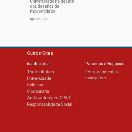
Universidade no debate
dos desafios da
modernidade
06/05/2025
Outros Sites
Institucional
Parcerias e Negócios:
The Institution
Entrepreneurship
Ecosystem
Universidade
Colégios
Chancelaria
Andrew Jumper (CPAJ)
Responsabilidade Social