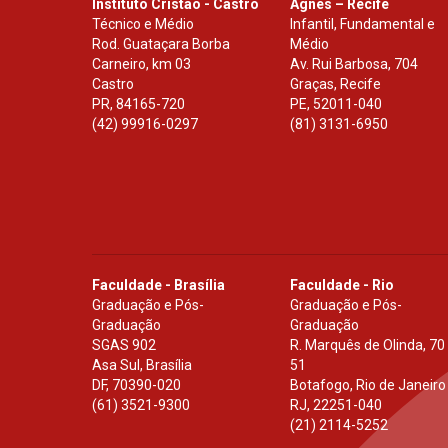
Instituto Cristão - Castro
Agnes – Recife
Técnico e Médio
Infantil, Fundamental e
Rod. Guataçara Borba
Médio
Carneiro, km 03
Av. Rui Barbosa, 704
Castro
Graças, Recife
PR
,
84165-720
PE
,
52011-040
(42) 99916-0297
(81) 3131-6950
Faculdade - Brasília
Faculdade - Rio
Graduação e Pós-
Graduação e Pós-
Graduação
Graduação
SGAS 902
R. Marquês de Olinda, 70
Asa Sul, Brasília
51
DF
,
70390-020
Botafogo, Rio de Janeiro
(61) 3521-9300
RJ
,
22251-040
(21) 2114-5252