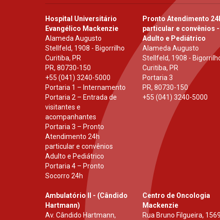
Hospital Universitário
Pronto Atendimento 24
Evangélico Mackenzie
particular e convênios -
Alameda Augusto
Adulto e Pediátrico
Stellfeld, 1908 - Bigorrilho
Alameda Augusto
Curitiba, PR
Stellfeld, 1908 - Bigorrilh
PR
,
80730-150
Curitiba, PR
+55 (041) 3240-5000
Portaria 3
Portaria 1 – Internamento
PR
,
80730-150
Portaria 2 – Entrada de
+55 (041) 3240-5000
visitantes e
acompanhantes
Portaria 3 – Pronto
Atendimento 24h
particular e convênios
Adulto e Pediátrico
Portaria 4 – Pronto
Socorro 24h
Ambulatório II - (Cândido
Centro de Oncologia
Hartmann)
Mackenzie
Av. Cândido Hartmann,
Rua Bruno Filgueira, 1569