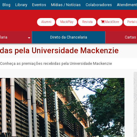
Blog
Library
Eventos
Mídias / Notícias
Colaboradores
Atendimen
Alumni
MackPlay
Revista
MackStore
Portal 
aria
Direto da Chancelaria
Cartas 
das pela Universidade Mackenzie
Conheça as premiações recebidas pela Universidade Mackenzie