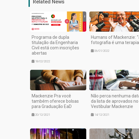
Related News
Programa de dupla
Humans of Mackenzie: “
titulação da Engenharia
fotografia é uma terapia
Civil está com inscrições
06/01/2022
abertas
18/02/2022
Mackenzie Pra você
Não perca nenhuma dat
também oferece bolsas
da lista de aprovados no
para Graduação EaD
Vestibular Mackenzie
20/12/2021
14/12/2021