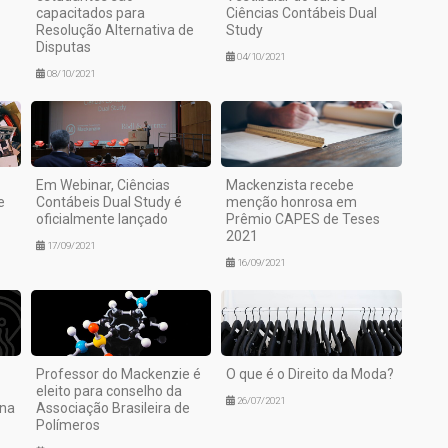
capacitados para
Ciências Contábeis Dual
Resolução Alternativa de
Study
Disputas
04/10/2021
08/10/2021
Em Webinar, Ciências
Mackenzista recebe
e
Contábeis Dual Study é
menção honrosa em
oficialmente lançado
Prêmio CAPES de Teses
2021
17/09/2021
16/09/2021
Professor do Mackenzie é
O que é o Direito da Moda?
eleito para conselho da
26/07/2021
ana
Associação Brasileira de
Polímeros