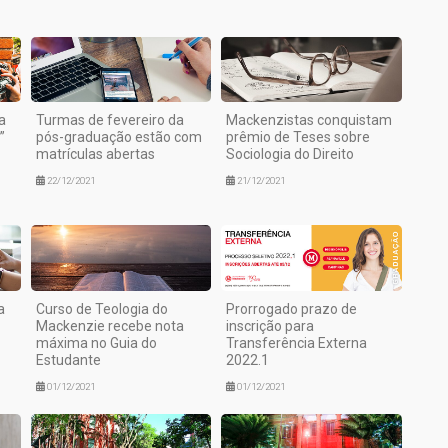
a
Turmas de fevereiro da
Mackenzistas conquistam
”
pós-graduação estão com
prêmio de Teses sobre
matrículas abertas
Sociologia do Direito
22/12/2021
21/12/2021
a
Curso de Teologia do
Prorrogado prazo de
Mackenzie recebe nota
inscrição para
máxima no Guia do
Transferência Externa
Estudante
2022.1
01/12/2021
01/12/2021