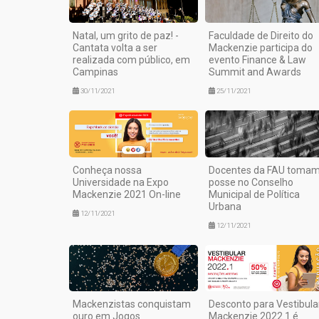
Natal, um grito de paz! -
Faculdade de Direito do
Cantata volta a ser
Mackenzie participa do
realizada com público, em
evento Finance & Law
Campinas
Summit and Awards
30/11/2021
25/11/2021
Conheça nossa
Docentes da FAU toma
Universidade na Expo
posse no Conselho
Mackenzie 2021 On-line
Municipal de Política
Urbana
12/11/2021
12/11/2021
Mackenzistas conquistam
Desconto para Vestibula
ouro em Jogos
Mackenzie 2022.1 é