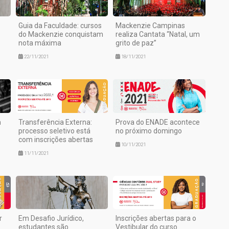
Guia da Faculdade: cursos
Mackenzie Campinas
do Mackenzie conquistam
realiza Cantata “Natal, um
nota máxima
grito de paz”
22/11/2021
18/11/2021
m
Transferência Externa:
Prova do ENADE acontece
processo seletivo está
no próximo domingo
com inscrições abertas
10/11/2021
11/11/2021
r
Em Desafio Jurídico,
Inscrições abertas para o
estudantes são
Vestibular do curso