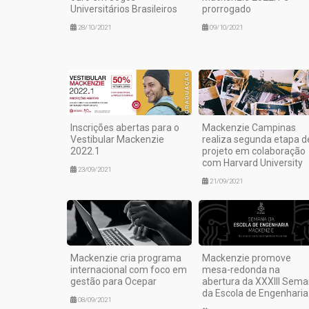
Universitários Brasileiros
prorrogado
28/10/2021
09/10/2021
Inscrições abertas para o
Mackenzie Campinas
Vestibular Mackenzie
realiza segunda etapa d
2022.1
projeto em colaboração
com Harvard University
23/09/2021
21/09/2021
Mackenzie cria programa
Mackenzie promove
internacional com foco em
mesa-redonda na
gestão para Ocepar
abertura da XXXIII Sem
da Escola de Engenharia
08/09/2021