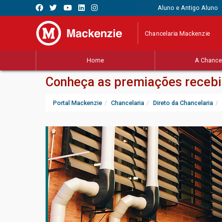
Aluno e Antigo Aluno
Chancelaria Mackenzie
Home
A Chancel
Conheça as premiações recebi
Portal Mackenzie
Chancelaria
Direto da Chancelaria