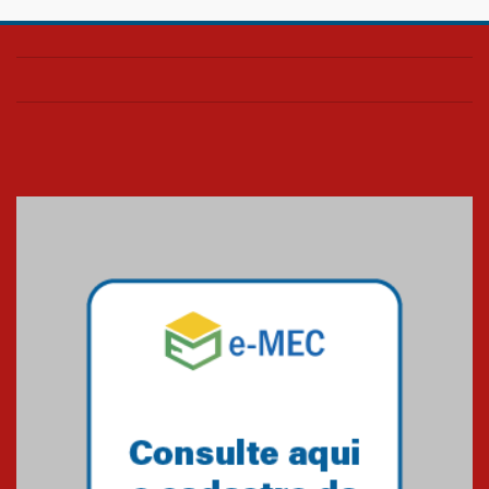
Confira como foi o culto mensal
de março
26.03.2026
Cerimônia do Jaleco marca
entrada de novos alunos de
Medicina em Alphaville
09.03.2026
Mackenzie mobiliza campanha
solidária para apoiar famílias em
Minas Gerais
05.03.2026
Primeiro culto do ano ressalta o
agradecimento