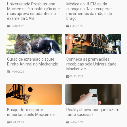
Universidade Presbiteriana
Médico do HUEM ajuda
Mackenzie é a instituição que
criança do RJ a recuperar
mais aprova estudantes no
movimentos da mão e do
exame da OAB
braço
19/01/2022
19/01/2022
Curso de extensão discute
Conheça as premiações
Direito Animal no Mackenzie
recebidas pela Universidade
Mackenzie
17/01/2022
09/11/2021
Basquete: o esporte
Reality shows: por que fazem
importado pelo Mackenzie
tanto sucesso?
05/08/2021
27/04/2021