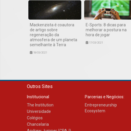
Mackenzista é coautora
E-Sports: 8 dicas para
de artigo sobre
melhorar a postura na
regeneração da
hora de jogar
atmosfera de um planeta
17/03/2021
semelhante à Terra
18/03/2021
Outros Sites
Institucional
Parcerias e Negócios:
The Institution
Entrepreneurship
Ecosystem
Universidade
Colégios
Chancelaria
Andrew Jumper (CPAJ)