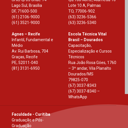
Lago Sul, Brasília
Lote 10 A, Palmas
DF
,
71600-500
TO
,
77006-902
(61) 2106-9000
(63) 3236-5366
(61) 3521-9000
(63) 3236-5340
Agnes – Recife
Escola Técnica Vital
Infantil, Fundamental e
Brasil – Dourados
Médio
Capacitação,
Av. Rui Barbosa, 704
Especialização e Cursos
Graças, Recife
Técnicos
PE
,
52011-040
Rua João Rosa Góes, 1760
(81) 3131-6950
– 3º andar, Vila Planalto
Dourados
/
MS
79825-070
(67) 3037-8343
(67) 3037-8340 –
WhatsApp
Faculdade - Curitiba
Graduação e Pós-
Graduação