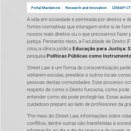
Portal Mackenzie
Research and Innovation
CEMAPI CT 
A vida em sociedade é permeada por direitos e dev
fontes normativas que interagem entre si de fo
nossos reais direitos ou o que precisamos fazer
justiça. Pensando nisso, a Faculdade de Direito (
criou a clínica jurídica
Educação para Justiça: S
pesquisa
Políticas Públicas como Instrumento
Street Law é um forma de conscientização jurídic
visitarem escolas, presídios e outros locais consi
pessoas destas comunidades. Esse processo oco
respeito de como o Direito funciona, como pode a
entender como ele pode protegê-las. Essas aulas
cuidadoso preparo ao lado de professores da gr
“Por meio do Street Law, informações sobre cida
conflitos, dentre outras são transferidas à soci
informação ao dia a dia da criança e do jovem, 