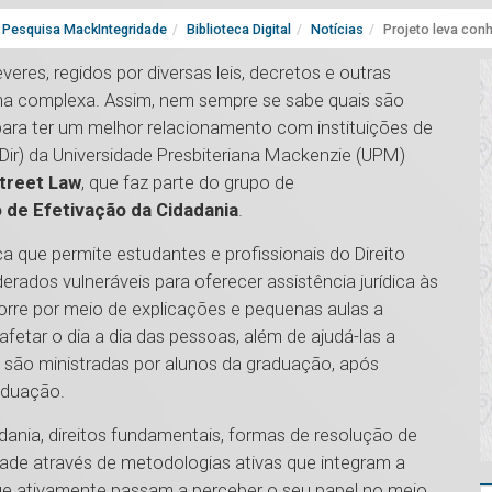
Pesquisa MackIntegridade
Biblioteca Digital
Notícias
Projeto leva con
eres, regidos por diversas leis, decretos e outras
rma complexa. Assim, nem sempre se sabe quais são
 para ter um melhor relacionamento com instituições de
FDir) da Universidade Presbiteriana Mackenzie (UPM)
treet Law
, que faz parte do grupo de
 de Efetivação da Cidadania
.
a que permite estudantes e profissionais do Direito
derados vulneráveis para oferecer assistência jurídica às
rre por meio de explicações e pequenas aulas a
fetar o dia a dia das pessoas, além de ajudá-las a
 são ministradas por alunos da graduação, após
aduação.
dania, direitos fundamentais, formas de resolução de
edade através de metodologias ativas que integram a
que ativamente passam a perceber o seu papel no meio