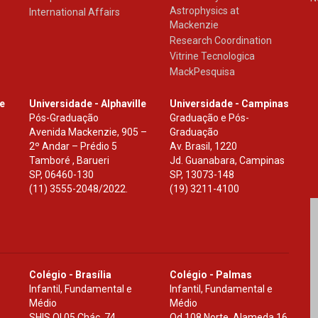
Astrophysics at
International Affairs
Mackenzie
Research Coordination
Vitrine Tecnologica
MackPesquisa
le
Universidade - Alphaville
Universidade - Campinas
Pós-Graduação
Graduação e Pós-
Avenida Mackenzie, 905 –
Graduação
2º Andar – Prédio 5
Av. Brasil, 1220
Tamboré , Barueri
Jd. Guanabara, Campinas
SP
,
06460-130
SP
,
13073-148
(11) 3555-2048/2022.
(19) 3211-4100
Colégio - Brasília
Colégio - Palmas
Infantil, Fundamental e
Infantil, Fundamental e
Médio
Médio
SHIS Ql 05 Chác. 74
Qd.108 Norte, Alameda 16