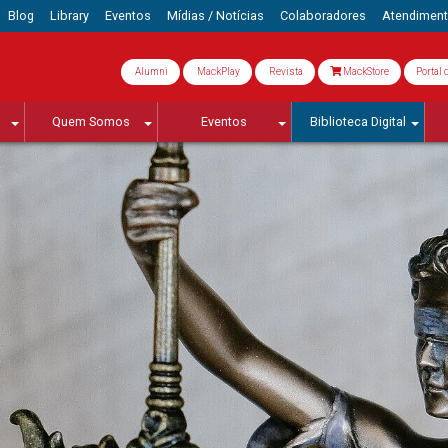
Blog
Library
Eventos
Mídias / Notícias
Colaboradores
Atendimen
Alumni
MackPlay
Revista
MackStore
Portal 
Quem Somos
Eventos
Biblioteca Digital