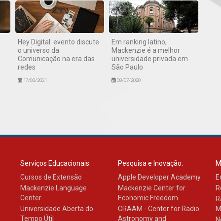
Hey Digital: evento discute
Em ranking latino,
o universo da
Mackenzie é a melhor
Comunicação na era das
universidade privada em
redes
São Paulo
17/03/2021
08/07/2020
Serviços Educacionais:
Pesquisa e Inovação:
M
Cursos de Extensão
Apple Developer Academy
E
Mackenzie Language
Mackenzie Center for
R
Center
Economic Freedom
R
Universidade Aberta do
CRAAM - Center for Radio
M
Tempo Útil
Astronomy and
N