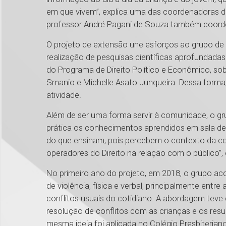
em que vivem”, explica uma das coordenadoras do
professor André Pagani de Souza também coordena
O projeto de extensão une esforços ao grupo de 
realização de pesquisas científicas aprofundada
do Programa de Direito Político e Econômico, so
Smanio e Michelle Asato Junqueira. Dessa forma
atividade.
Além de ser uma forma servir à comunidade, o 
prática os conhecimentos aprendidos em sala de 
do que ensinam, pois percebem o contexto da co
operadores do Direito na relação com o público”, e
No primeiro ano do projeto, em 2018, o grupo 
de violência, física e verbal, principalmente entr
conflitos usuais do cotidiano. A abordagem teve
resolução de conflitos com as crianças e os res
mesma ideia foi aplicada no Colégio Presbiterian