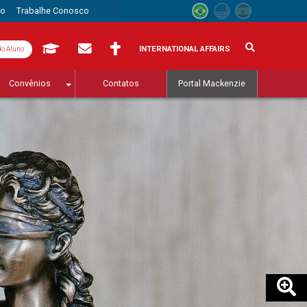
to
Trabalhe Conosco
INTERNATIONAL AFFAIRS
do Aluno
Convênios
Contatos
Portal Mackenzie