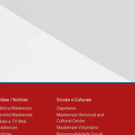
Como o Colégio Mackenzie
Brasília prepara seus
estudantes para o PAS antes
mesmo do Ensino Médio
04.08.2026
Como os pais podem investir
na educação dos filhos além
da escola
04.08.2026
XIII Fórum de Aprendizagem
Transformadora reúne
docentes para debater
inovação e desafios da
ídias / Notícias:
Sociais e Culturais:
educação superior
ditora Mackenzie
Capelania
04.08.2026
evista Mackenzie
Mackenzie Historical and
Cultural Center
ádio e TV Web
ackenzie
Mackenzie Voluntário
Professora do Mackenzie é
finalista do Prêmio Jabuti
otícias
Responsabilidade Social