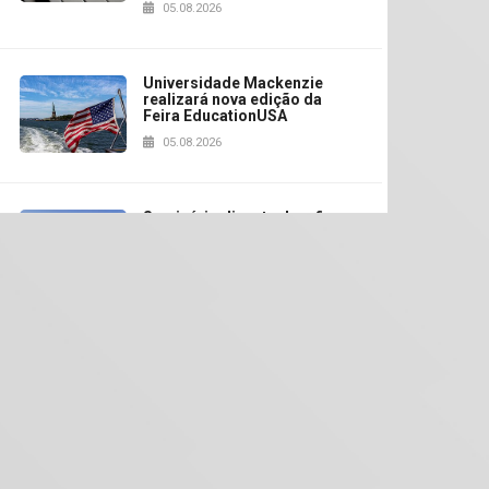
05.08.2026
Universidade Mackenzie
realizará nova edição da
Feira EducationUSA
05.08.2026
Seminário discute desafios
das novas tecnologias em
sistemas solares
residenciais
04.08.2026
Mackenzie recepciona os
calouros do segundo
semestre de 2026
04.08.2026