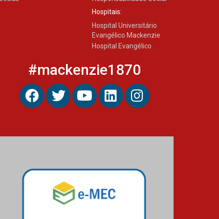
com obra sobre ética e
arquitetura contemporânea
Hospitais:
04.08.2026
Hospital Universitário
Evangélico Mackenzie
Hospital Evangélico
#mackenzie1870