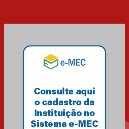
04.08.2026
Como os pais podem investir
na educação dos filhos além da
escola
04.08.2026
XIII Fórum de Aprendizagem
Transformadora reúne
docentes para debater
inovação e desafios da
educação superior
04.08.2026
Professora do Mackenzie é
finalista do Prêmio Jabuti com
obra sobre ética e arquitetura
contemporânea
04.08.2026