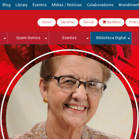
Blog
Library
Eventos
Mídias / Notícias
Colaboradores
Atendimen
Alumni
MackPlay
Revista
MackStore
Portal 
Quem Somos
Eventos
Biblioteca Digital