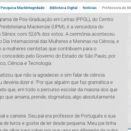
Pesquisa MackIntegridade
Biblioteca Digital
Notícias
Professora do Ma
grama de Pós-Graduação em Letras (PPGL), do Centro
Presbiteriana Mackenzie (UPM), é a vencedora do
 Sênior, com 52,6% dos votos. A cerimônia aconteceu
 Dia Internacional das Mulheres e Meninas na Ciência, e
 a mulheres cientistas que contribuem para o
 é concedido pelo Governo do Estado de São Paulo, por
o, Ciência e Tecnologia.
tizou que não ia agradecer, e sim falar de ciência.
 deveria dizer é: ‘Por que alguém que faz gramática e
endo que, em todo o percurso escolar da maioria dos que
lgo que amarra, prende, dogmatiza; algo absolutamente
l e carreira. Seu pai era professor de Português e sua
 de livros e gostei de ler desde pequena. Meu pai tinha
 de olhar para saber por que uma era diferente da outra.