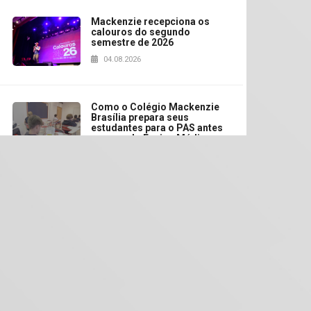
Mackenzie recepciona os
calouros do segundo
semestre de 2026
04.08.2026
Como o Colégio Mackenzie
Brasília prepara seus
estudantes para o PAS antes
mesmo do Ensino Médio
04.08.2026
Como os pais podem investir
na educação dos filhos além
da escola
04.08.2026
XIII Fórum de Aprendizagem
Transformadora reúne
docentes para debater