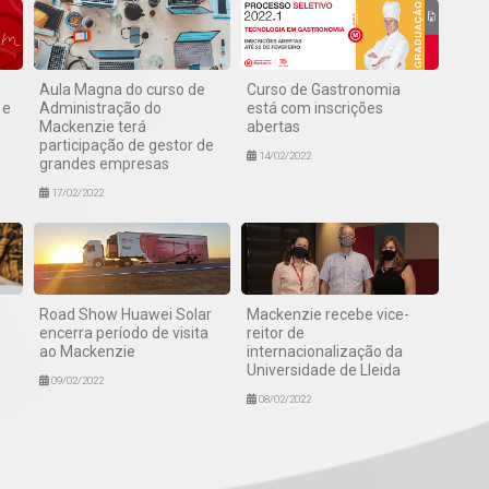
Aula Magna do curso de
Curso de Gastronomia
 e
Administração do
está com inscrições
Mackenzie terá
abertas
participação de gestor de
14/02/2022
grandes empresas
17/02/2022
o
Road Show Huawei Solar
Mackenzie recebe vice-
encerra período de visita
reitor de
ao Mackenzie
internacionalização da
Universidade de Lleida
09/02/2022
08/02/2022