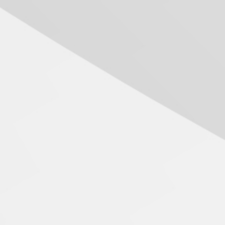
inovação e desafios da
educação superior
04.08.2026
Professora do Mackenzie é
finalista do Prêmio Jabuti
com obra sobre ética e
arquitetura contemporânea
04.08.2026
Semana Internacional
Mackenzie promove
parcerias internacionais
03.08.2026
Oncologista do HUEM
ressalta importância da
prevenção e diagnóstico
precoce do câncer de
pulmão