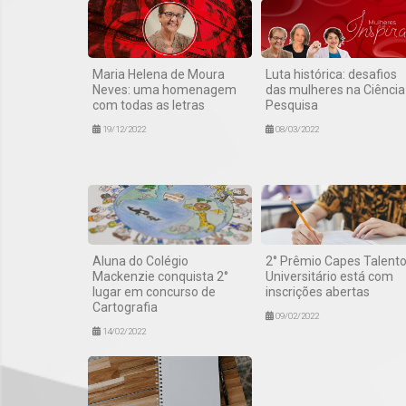
Maria Helena de Moura
Luta histórica: desafios
Neves: uma homenagem
das mulheres na Ciência
com todas as letras
Pesquisa
19/12/2022
08/03/2022
Aluna do Colégio
2° Prêmio Capes Talent
Mackenzie conquista 2°
Universitário está com
lugar em concurso de
inscrições abertas
Cartografia
09/02/2022
14/02/2022