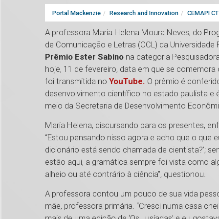
Portal Mackenzie
Research and Innovation
CEMAPI CT 
A professora Maria Helena Moura Neves, do Pro
de Comunicação e Letras (CCL) da Universidade 
Prêmio Ester Sabino
na categoria Pesquisadora
hoje, 11 de fevereiro, data em que se comemora o
foi transmitida no
YouTube.
O prêmio é conferido
desenvolvimento científico no estado paulista e
meio da Secretaria de Desenvolvimento Econômic
Maria Helena, discursando para os presentes, enfa
“Estou pensando nisso agora e acho que o que eu
dicionário está sendo chamada de cientista?’; s
estão aqui, a gramática sempre foi vista como a
alheio ou até contrário à ciência”, questionou.
A professora contou um pouco de sua vida pessoa
mãe, professora primária. “Cresci numa casa cheia
mais de uma edição de ‘Os Lusíadas’ e eu gostava