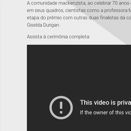
A comunidade mackenzista, ao celebrar 70 anos de
em seus quadros, cientistas como a professora 
etapa do prêmio com outras duas finalistas da ca
Giselda Durigan.
Assista à cerimônia completa: