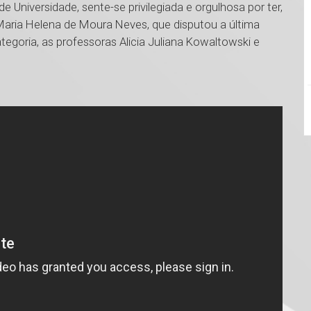
 Universidade, sente-se privilegiada e orgulhosa por ter,
Maria Helena de Moura Neves, que disputou a última
tegoria, as professoras Alicia Juliana Kowaltowski e