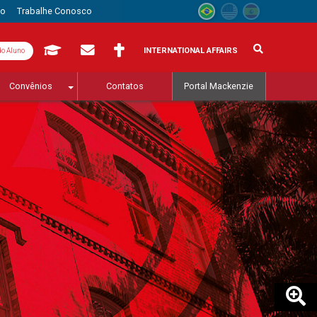
to
Trabalhe Conosco
INTERNATIONAL AFFAIRS
do Aluno
Convênios
Contatos
Portal Mackenzie