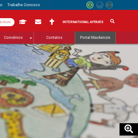
to
Trabalhe Conosco
INTERNATIONAL AFFAIRS
do Aluno
Convênios
Contatos
Portal Mackenzie