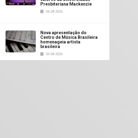
Presbiteriana Mackenzie
06.08.2026
Nova apresentação do
Centro de Música Brasileira
homenageia artista
brasileira
05.08.2026
Universidade Mackenzie
realizará nova edição da
Feira EducationUSA
05.08.2026
Seminário discute desafios
das novas tecnologias em
sistemas solares
residenciais
04.08.2026