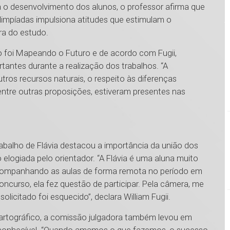
 o desenvolvimento dos alunos, o professor afirma que
limpíadas impulsiona atitudes que estimulam o
ura do estudo.
o foi Mapeando o Futuro e de acordo com Fugii,
antes durante a realização dos trabalhos. “A
ros recursos naturais, o respeito às diferenças
, entre outras proposições, estiveram presentes nas
rabalho de Flávia destacou a importância da união dos
o elogiada pelo orientador. “A Flávia é uma aluna muito
ompanhando as aulas de forma remota no período em
concurso, ela fez questão de participar. Pela câmera, me
icitado foi esquecido”, declara William Fugii.
artográfico, a comissão julgadora também levou em