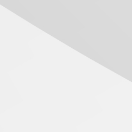
Mackenzie recepciona os
calouros do segundo
semestre de 2026
04.08.2026
Como o Colégio Mackenzie
Brasília prepara seus
estudantes para o PAS antes
mesmo do Ensino Médio
04.08.2026
Como os pais podem investir
na educação dos filhos além
da escola
04.08.2026
XIII Fórum de Aprendizagem