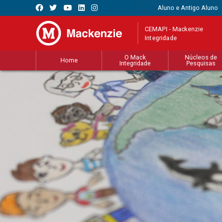
Aluno e Antigo Aluno
CEMAPI - Mackenzie
Integridade
O Mack
Núcleos de
Home
Integridade
Pesquisas