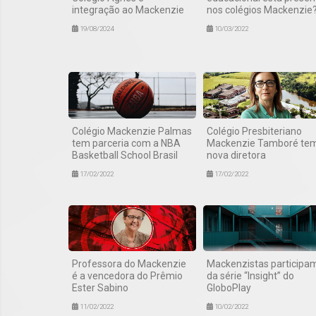
integração ao Mackenzie
nos colégios Mackenzie
19/08/2024
10/03/2022
Colégio Mackenzie Palmas
Colégio Presbiteriano
tem parceria com a NBA
Mackenzie Tamboré te
Basketball School Brasil
nova diretora
17/02/2022
17/02/2022
Professora do Mackenzie
Mackenzistas participa
é a vencedora do Prêmio
da série “Insight” do
Ester Sabino
GloboPlay
11/02/2022
10/02/2022