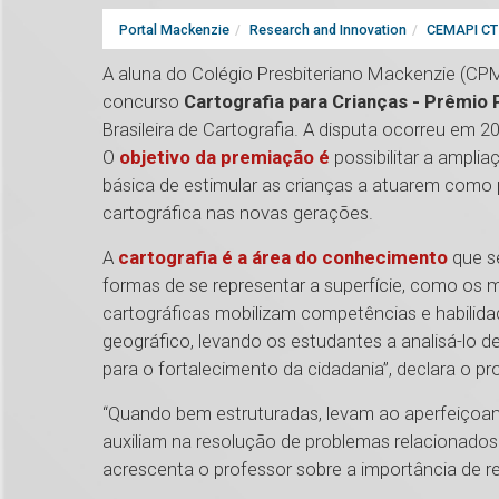
Portal Mackenzie
Research and Innovation
CEMAPI CT 
A aluna do Colégio Presbiteriano Mackenzie (CPM)
concurso
Cartografia para Crianças - Prêmio Pr
Brasileira de Cartografia. A disputa ocorreu em 20
O
objetivo da premiação é
possibilitar a ampli
básica de estimular as crianças a atuarem como
cartográfica nas novas gerações.
A
cartografia é a área do conhecimento
que se
formas de se representar a superfície, como os ma
cartográficas mobilizam competências e habili
geográfico, levando os estudantes a analisá-lo de f
para o fortalecimento da cidadania”, declara o pro
“Quando bem estruturadas, levam ao aperfeiçoame
auxiliam na resolução de problemas relacionado
acrescenta o professor sobre a importância de re