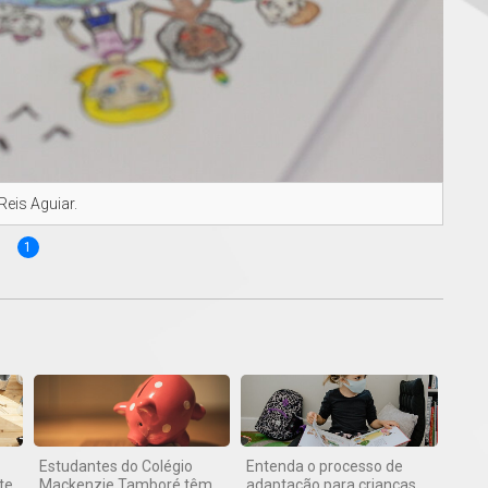
Reis Aguiar.
1
Estudantes do Colégio
Entenda o processo de
te
Mackenzie Tamboré têm
adaptação para crianças