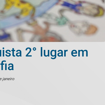
ista 2° lugar em
fia
e janeiro