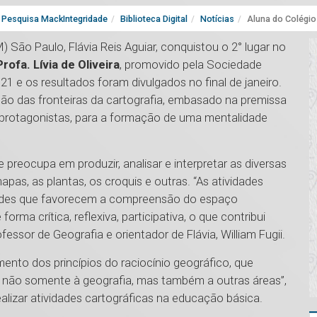
Pesquisa MackIntegridade
Biblioteca Digital
Notícias
Aluna do Colégio
 São Paulo, Flávia Reis Aguiar, conquistou o 2° lugar no
ofa. Lívia de Oliveira
, promovido pela Sociedade
21 e os resultados foram divulgados no final de janeiro.
ação das fronteiras da cartografia, embasado na premissa
 protagonistas, para a formação de uma mentalidade
 preocupa em produzir, analisar e interpretar as diversas
pas, as plantas, os croquis e outras. “As atividades
dades que favorecem a compreensão do espaço
orma crítica, reflexiva, participativa, o que contribui
fessor de Geografia e orientador de Flávia, William Fugii.
nto dos princípios do raciocínio geográfico, que
s não somente à geografia, mas também a outras áreas”,
alizar atividades cartográficas na educação básica.