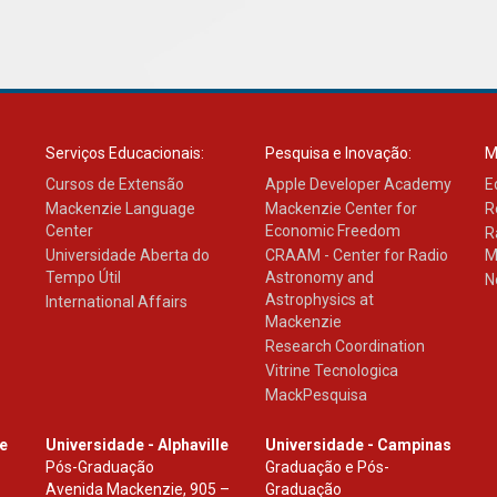
Serviços Educacionais:
Pesquisa e Inovação:
M
Cursos de Extensão
Apple Developer Academy
E
Mackenzie Language
Mackenzie Center for
R
Center
Economic Freedom
R
Universidade Aberta do
CRAAM - Center for Radio
M
Tempo Útil
Astronomy and
N
Astrophysics at
International Affairs
Mackenzie
Research Coordination
Vitrine Tecnologica
MackPesquisa
le
Universidade - Alphaville
Universidade - Campinas
Pós-Graduação
Graduação e Pós-
Avenida Mackenzie, 905 –
Graduação