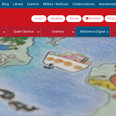
Blog
Library
Eventos
Mídias / Notícias
Colaboradores
Atendimen
Alumni
MackPlay
Revista
MackStore
Portal 
Quem Somos
Eventos
Biblioteca Digital