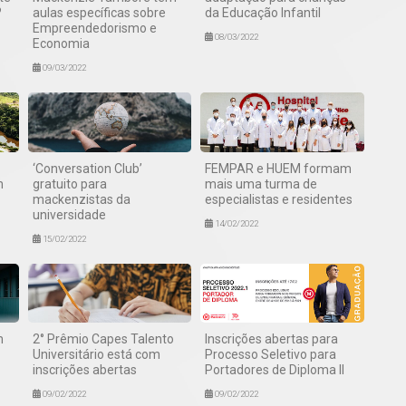
?
aulas específicas sobre
da Educação Infantil
Empreendedorismo e
08/03/2022
Economia
09/03/2022
‘Conversation Club’
FEMPAR e HUEM formam
m
gratuito para
mais uma turma de
mackenzistas da
especialistas e residentes
universidade
14/02/2022
15/02/2022
m
2° Prêmio Capes Talento
Inscrições abertas para
Universitário está com
Processo Seletivo para
inscrições abertas
Portadores de Diploma II
09/02/2022
09/02/2022