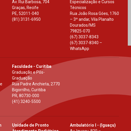
Av. Rui Barbosa, 704
Especialização e Cursos
Graças, Recife
Técnicos
PE
,
52011-040
Rua João Rosa Góes, 1760
(81) 3131-6950
– 3º andar, Vila Planalto
Dourados
/
MS
79825-070
(67) 3037-8343
(67) 3037-8340 –
WhatsApp
Faculdade - Curitiba
Graduação e Pós-
Graduação
 e
Rua Padre Anchieta, 2770
Bigorrilho, Curitiba
PR
,
80730-000
(41) 3240-5500
h
Unidade de Pronto
Ambulatório I - (Iguaçu)
Atendimento Pediátrico
Av. Iguaçu, 820 –