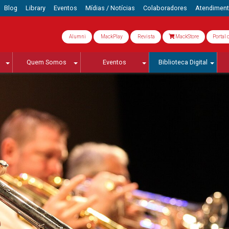
Blog
Library
Eventos
Mídias / Notícias
Colaboradores
Atendimen
Alumni
MackPlay
Revista
MackStore
Portal 
Quem Somos
Eventos
Biblioteca Digital