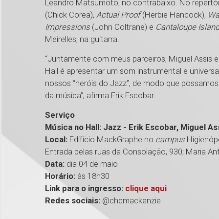
Leandro Matsumoto, no contrabaixo. No repertór
(Chick Corea),
Actual Proof
(Herbie Hancock),
Wa
Impressions
(John Coltrane) e
Cantaloupe Islan
Meirelles, na guitarra.
“Juntamente com meus parceiros, Miguel Assis 
Hall é apresentar um som instrumental e universa
nossos “heróis do Jazz”, de modo que possamos
da música”, afirma Erik Escobar.
Serviço
Música no Hall: Jazz - Erik Escobar, Miguel 
Local:
Edifício MackGraphe no
campus
Higienópo
Entrada pelas ruas da Consolação, 930; Maria Ant
Data:
dia 04 de maio
Horário:
às 18h30
Link para o ingresso:
clique aqui
Redes sociais:
@chcmackenzie