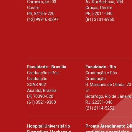
Carneiro, km 03
Av. Rui Barbosa, 704
Castro
Graças, Recife
PR
,
84165-720
PE
,
52011-040
(42) 99916-0297
(81) 3131-6950
Faculdade - Brasília
Faculdade - Rio
Graduação e Pós-
Graduação e Pós-
Graduação
Graduação
SGAS 902
R. Marquês de Olinda, 70
Asa Sul, Brasília
51
DF
,
70390-020
Botafogo, Rio de Janeiro
(61) 3521-9300
RJ
,
22251-040
(21) 2114-5252
Hospital Universitário
Pronto Atendimento 24
Evangélico Mackenzie
particular e convênios -