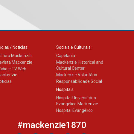
Professora do Mackenzie é
finalista do Prêmio Jabuti
com obra sobre ética e
arquitetura contemporânea
04.08.2026
ídias / Notícias:
Sociais e Culturais:
ditora Mackenzie
Capelania
Semana Internacional
evista Mackenzie
Mackenzie Historical and
Mackenzie promove
Cultural Center
ádio e TV Web
parcerias internacionais
ackenzie
Mackenzie Voluntário
03.08.2026
otícias
Responsabilidade Social
Hospitais:
Oncologista do HUEM
Hospital Universitário
ressalta importância da
Evangélico Mackenzie
prevenção e diagnóstico
precoce do câncer de
Hospital Evangélico
pulmão
#mackenzie1870
03.08.2026