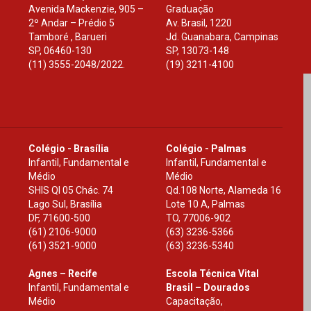
Avenida Mackenzie, 905 –
Graduação
2º Andar – Prédio 5
Av. Brasil, 1220
Tamboré , Barueri
Jd. Guanabara, Campinas
SP
,
06460-130
SP
,
13073-148
(11) 3555-2048/2022.
(19) 3211-4100
Colégio - Brasília
Colégio - Palmas
Infantil, Fundamental e
Infantil, Fundamental e
Médio
Médio
SHIS Ql 05 Chác. 74
Qd.108 Norte, Alameda 16
Lago Sul, Brasília
Lote 10 A, Palmas
DF
,
71600-500
TO
,
77006-902
(61) 2106-9000
(63) 3236-5366
(61) 3521-9000
(63) 3236-5340
Agnes – Recife
Escola Técnica Vital
Infantil, Fundamental e
Brasil – Dourados
Médio
Capacitação,