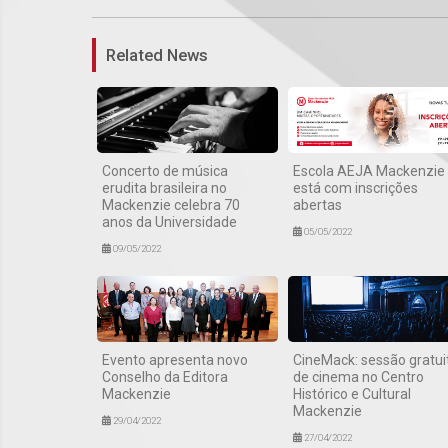
Related News
Concerto de música
Escola AEJA Mackenzie
erudita brasileira no
está com inscrições
Mackenzie celebra 70
abertas
anos da Universidade
05/05/2022
09/05/2022
Evento apresenta novo
CineMack: sessão gratui
Conselho da Editora
de cinema no Centro
Mackenzie
Histórico e Cultural
Mackenzie
29/04/2022
27/04/2022