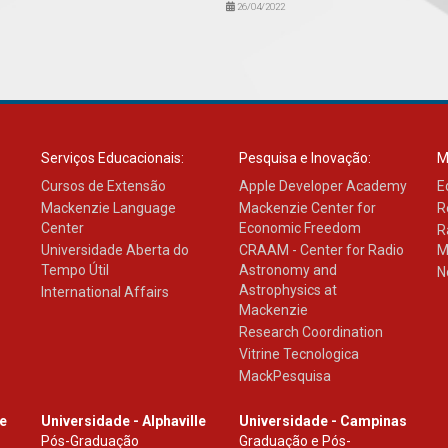
26/04/2022
Serviços Educacionais:
Pesquisa e Inovação:
M
Cursos de Extensão
Apple Developer Academy
E
Mackenzie Language
Mackenzie Center for
R
Center
Economic Freedom
R
Universidade Aberta do
CRAAM - Center for Radio
M
Tempo Útil
Astronomy and
N
Astrophysics at
International Affairs
Mackenzie
Research Coordination
Vitrine Tecnologica
MackPesquisa
le
Universidade - Alphaville
Universidade - Campinas
Pós-Graduação
Graduação e Pós-