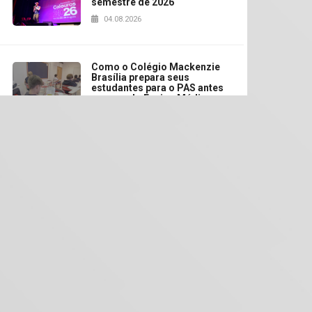
semestre de 2026
04.08.2026
Como o Colégio Mackenzie
Brasília prepara seus
estudantes para o PAS antes
mesmo do Ensino Médio
04.08.2026
Como os pais podem investir
na educação dos filhos além
da escola
04.08.2026
XIII Fórum de Aprendizagem
Transformadora reúne
docentes para debater
inovação e desafios da
educação superior
04.08.2026