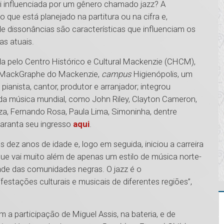
 influenciada por um gênero chamado jazz? A
o que está planejado na partitura ou na cifra e,
de dissonâncias são características que influenciam os
as atuais.
a pelo Centro Histórico e Cultural Mackenzie (CHCM),
do MackGraphe do Mackenzie,
campus
Higienópolis, um
pianista, cantor, produtor e arranjador; integrou
 da música mundial, como John Riley, Clayton Cameron,
za, Fernando Rosa, Paula Lima, Simoninha, dentre
garanta seu ingresso
aqui
.
 dez anos de idade e, logo em seguida, iniciou a carreira
 que vai muito além de apenas um estilo de música norte-
dade das comunidades negras. O jazz é o
estações culturais e musicais de diferentes regiões”,
 a participação de Miguel Assis, na bateria, e de