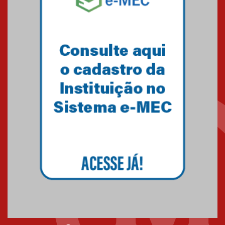
Mackenzie recepciona os
calouros do segundo semestre
de 2026
04.08.2026
Como o Colégio Mackenzie
Brasília prepara seus
estudantes para o PAS antes
mesmo do Ensino Médio
04.08.2026
Como os pais podem investir
na educação dos filhos além da
escola
04.08.2026