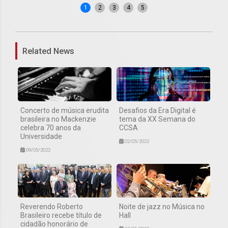
1
2
3
4
5
Related News
Concerto de música erudita
Desafios da Era Digital é
brasileira no Mackenzie
tema da XX Semana do
celebra 70 anos da
CCSA
Universidade
02/05/2022
09/05/2022
Reverendo Roberto
Noite de jazz no Música no
Brasileiro recebe título de
Hall
cidadão honorário de