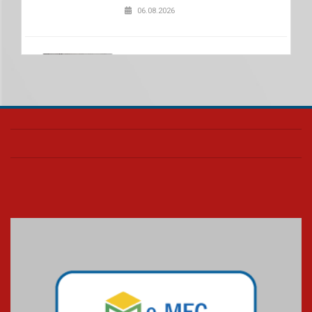
06.08.2026
Nova apresentação do Centro
de Música Brasileira
homenageia artista brasileira
05.08.2026
Universidade Mackenzie
realizará nova edição da Feira
EducationUSA
05.08.2026
Seminário discute desafios
das novas tecnologias em
sistemas solares residenciais
04.08.2026