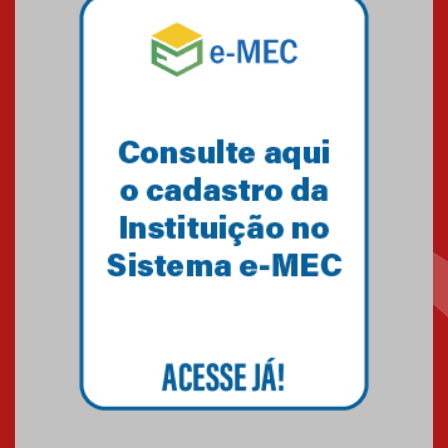
Mackenzie recepciona os
calouros do segundo semestre
de 2026
04.08.2026
Como o Colégio Mackenzie
Brasília prepara seus
estudantes para o PAS antes
mesmo do Ensino Médio
04.08.2026
Como os pais podem investir
na educação dos filhos além da
escola
04.08.2026