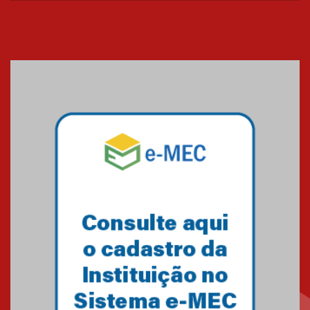
sistemas solares residenciais
04.08.2026
Mackenzie recepciona os
calouros do segundo semestre
de 2026
04.08.2026
Como o Colégio Mackenzie
Brasília prepara seus
estudantes para o PAS antes
mesmo do Ensino Médio
04.08.2026
Como os pais podem investir
na educação dos filhos além da
escola
04.08.2026