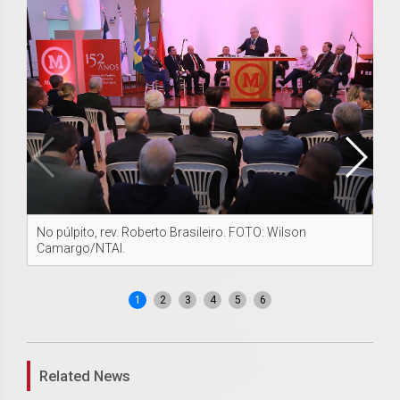
No púlpito, rev. Roberto Brasileiro. FOTO: Wilson
Re
Camargo/NTAI.
Ca
1
2
3
4
5
6
Related News