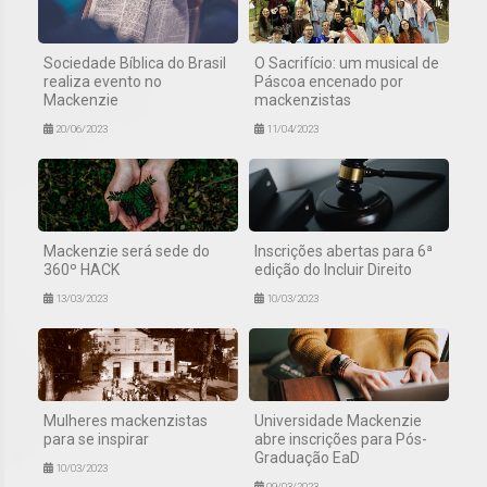
Sociedade Bíblica do Brasil
O Sacrifício: um musical de
realiza evento no
Páscoa encenado por
Mackenzie
mackenzistas
20/06/2023
11/04/2023
Mackenzie será sede do
Inscrições abertas para 6ª
360º HACK
edição do Incluir Direito
13/03/2023
10/03/2023
Mulheres mackenzistas
Universidade Mackenzie
para se inspirar
abre inscrições para Pós-
Graduação EaD
10/03/2023
09/03/2023