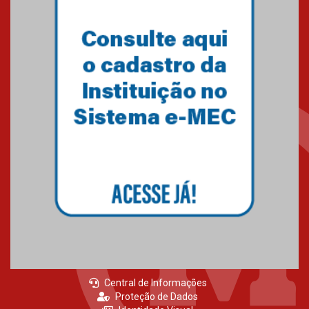
04.08.2026
Semana Internacional
Mackenzie promove parcerias
internacionais
03.08.2026
Oncologista do HUEM ressalta
importância da prevenção e
diagnóstico precoce do câncer
de pulmão
03.08.2026
Central de Informações
Proteção de Dados