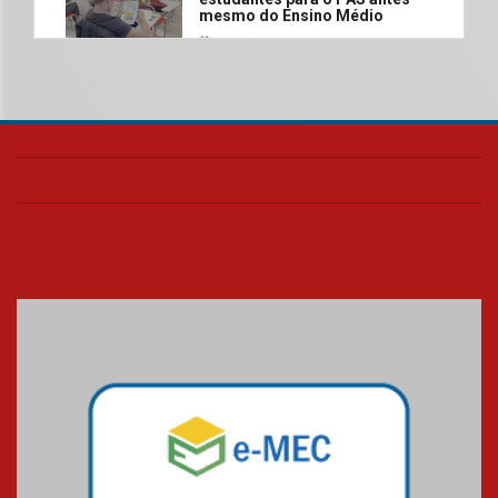
mesmo do Ensino Médio
04.08.2026
Como os pais podem investir
na educação dos filhos além da
escola
04.08.2026
XIII Fórum de Aprendizagem
Transformadora reúne
docentes para debater
inovação e desafios da
educação superior
04.08.2026
Professora do Mackenzie é
finalista do Prêmio Jabuti com
obra sobre ética e arquitetura
contemporânea