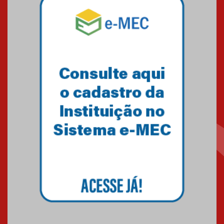
Como o Colégio Mackenzie
Brasília prepara seus
estudantes para o PAS antes
mesmo do Ensino Médio
04.08.2026
Como os pais podem investir
na educação dos filhos além da
escola
04.08.2026
XIII Fórum de Aprendizagem
Transformadora reúne
docentes para debater
inovação e desafios da
educação superior
04.08.2026