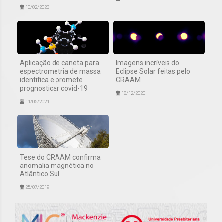
10/02/2023
Aplicação de caneta para
Imagens incríveis do
espectrometria de massa
Eclipse Solar feitas pelo
identifica e promete
CRAAM
prognosticar covid-19
18/12/2020
11/05/2021
Tese do CRAAM confirma
anomalia magnética no
Atlântico Sul
25/07/2019