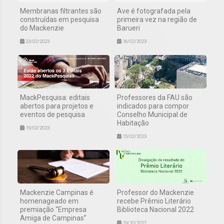
Membranas filtrantes são
Ave é fotografada pela
construídas em pesquisa
primeira vez na região de
do Mackenzie
Barueri
23/02/2023
16/02/2023
MackPesquisa: editais
Professores da FAU são
abertos para projetos e
indicados para compor
eventos de pesquisa
Conselho Municipal de
Habitação
15/02/2023
15/02/2023
Mackenzie Campinas é
Professor do Mackenzie
homenageado em
recebe Prêmio Literário
premiação “Empresa
Biblioteca Nacional 2022
Amiga de Campinas”
19/10/2022