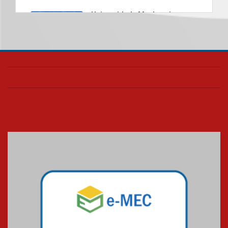
Universidade Mackenzie
realizará nova edição da Feira
EducationUSA
05.08.2026
Seminário discute desafios
das novas tecnologias em
sistemas solares residenciais
04.08.2026
Mackenzie recepciona os
calouros do segundo semestre
de 2026
04.08.2026
Como o Colégio Mackenzie
Brasília prepara seus
estudantes para o PAS antes