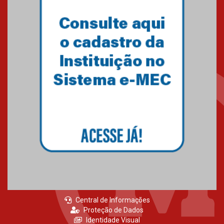
mesmo do Ensino Médio
04.08.2026
Como os pais podem investir
na educação dos filhos além da
escola
04.08.2026
XIII Fórum de Aprendizagem
Transformadora reúne
docentes para debater
inovação e desafios da
educação superior
04.08.2026
Central de Informações
Proteção de Dados
Identidade Visual