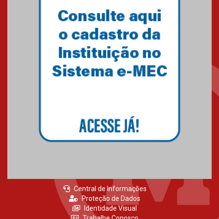
05.08.2026
Universidade Mackenzie
realizará nova edição da Feira
EducationUSA
05.08.2026
Seminário discute desafios
das novas tecnologias em
sistemas solares residenciais
04.08.2026
Central de Informações
Proteção de Dados
Identidade Visual
Trabalhe Conosco