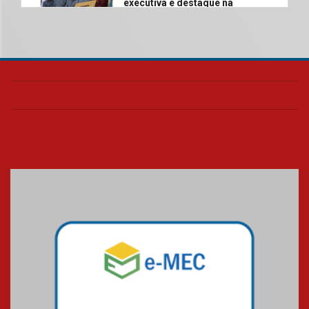
executiva é destaque na
abertura da Agroleite 2026
06.08.2026
Fronteiras do Pensamento
reúne Ana Suy e Gabriel Rolón
em debate inédito sobre os
caminhos da felicidade
06.08.2026
Segundo dia da Recepção aos
calouros 2026.2 apresenta
estrutura e valores da
Universidade Presbiteriana
Mackenzie
06.08.2026
Nova apresentação do Centro
de Música Brasileira
homenageia artista brasileira