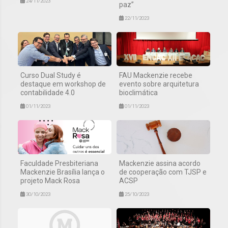
24/11/2023
paz”
22/11/2023
Curso Dual Study é
FAU Mackenzie recebe
destaque em workshop de
evento sobre arquitetura
contabilidade 4.0
bioclimática
01/11/2023
01/11/2023
Faculdade Presbiteriana
Mackenzie assina acordo
Mackenzie Brasília lança o
de cooperação com TJSP e
projeto Mack Rosa
ACSP
30/10/2023
25/10/2023