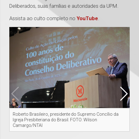
Deliberados, suas famílias e autoridades da UPM.
Assista ao culto completo no
YouTube
.
Roberto Brasileiro, presidente do Supremo Concílio da
De
Igreja Presbiteriana do Brasil. FOTO: Wilson
Pe
Camargo/NTAI
Gr
Rob
Ca