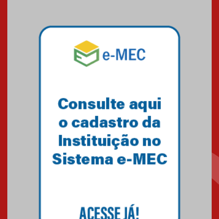
das novas tecnologias em
sistemas solares residenciais
04.08.2026
Mackenzie recepciona os
calouros do segundo semestre
de 2026
04.08.2026
Como o Colégio Mackenzie
Brasília prepara seus
estudantes para o PAS antes
mesmo do Ensino Médio
04.08.2026
Como os pais podem investir
na educação dos filhos além da
escola
04.08.2026