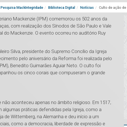
Pesquisa MackIntegridade
Biblioteca Digital
Notícias
Culto de ação de
biteriano Mackenzie (IPM) comemorou os 502 anos da
ças, com realização dos Sínodos de São Paulo e Vale
nal do Mackenzie. O evento ocorreu no auditório Ruy
leiro Silva, presidente do Supremo Concílio da Igreja
decimento pelo aniversário da Reforma foi realizada pelo
UPM), Benedito Guimarães Aguiar Neto. O culto foi
ompanhou os cinco corais que compuseram o grande
e não aconteceu apenas no âmbito religioso. Em 1517,
m algumas práticas defendidas pela Igreja, como a
reja de Wittemberg, na Alemanha e deu início a um
iais, como a democracia, liberdade de expressão e