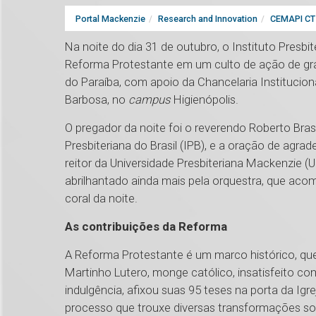
Portal Mackenzie
Research and Innovation
CEMAPI CT 
Na noite do dia 31 de outubro, o Instituto Pres
Reforma Protestante em um culto de ação de gra
do Paraíba, com apoio da Chancelaria Institucio
Barbosa, no
campus
Higienópolis.
O pregador da noite foi o reverendo Roberto Brasi
Presbiteriana do Brasil (IPB), e a oração de agra
reitor da Universidade Presbiteriana Mackenzie (
abrilhantado ainda mais pela orquestra, que ac
coral da noite.
As contribuições da Reforma
A Reforma Protestante é um marco histórico, qu
Martinho Lutero, monge católico, insatisfeito co
indulgência, afixou suas 95 teses na porta da Ig
processo que trouxe diversas transformações soc