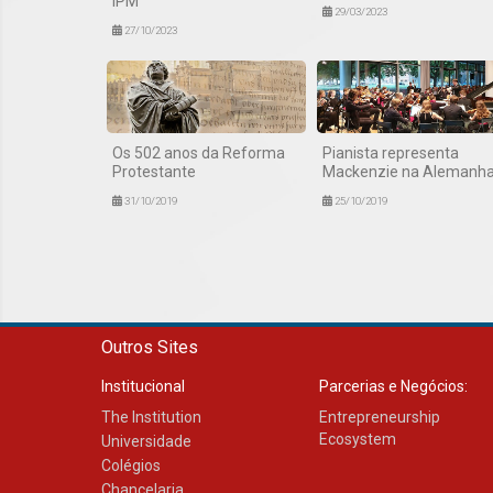
IPM
29/03/2023
27/10/2023
Os 502 anos da Reforma
Pianista representa
Protestante
Mackenzie na Alemanh
31/10/2019
25/10/2019
Outros Sites
Institucional
Parcerias e Negócios:
The Institution
Entrepreneurship
Ecosystem
Universidade
Colégios
Chancelaria