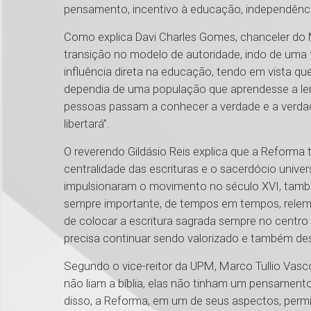
pensamento, incentivo à educação, independência
Como explica Davi Charles Gomes, chanceler d
transição no modelo de autoridade, indo de uma 
influência direta na educação, tendo em vista qu
dependia de uma população que aprendesse a ler
pessoas passam a conhecer a verdade e a verdade
libertará”.
O reverendo Gildásio Reis explica que a Reforma t
centralidade das escrituras e o sacerdócio unive
impulsionaram o movimento no século XVI, també
sempre importante, de tempos em tempos, relem
de colocar a escritura sagrada sempre no centro d
precisa continuar sendo valorizado e também dest
Segundo o vice-reitor da UPM, Marco Tullio Va
não liam a bíblia, elas não tinham um pensamento
disso, a Reforma, em um de seus aspectos, permit