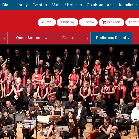
Blog
Library
Eventos
Mídias / Notícias
Colaboradores
Atendimen
Alumni
MackPlay
Revista
MackStore
Portal 
Quem Somos
Eventos
Biblioteca Digital