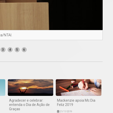
ra/NTAI.
Bene
3
4
5
6
Agradecer e celebrar:
Mackenzie apoia Mc Dia
entenda o Dia de Ação de
Feliz 2019
Graças
21/11/2019