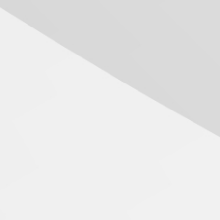
Seminário discute desafios
das novas tecnologias em
sistemas solares
residenciais
04.08.2026
Mackenzie recepciona os
calouros do segundo
semestre de 2026
04.08.2026
Como o Colégio Mackenzie
Brasília prepara seus
estudantes para o PAS antes
mesmo do Ensino Médio
04.08.2026