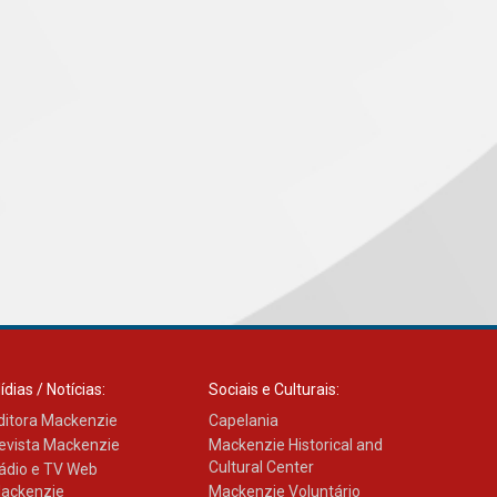
ídias / Notícias:
Sociais e Culturais:
ditora Mackenzie
Capelania
evista Mackenzie
Mackenzie Historical and
Cultural Center
ádio e TV Web
ackenzie
Mackenzie Voluntário