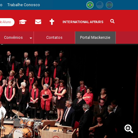
to
Trabalhe Conosco
INTERNATIONAL AFFAIRS
do Aluno
Convênios
Contatos
Portal Mackenzie