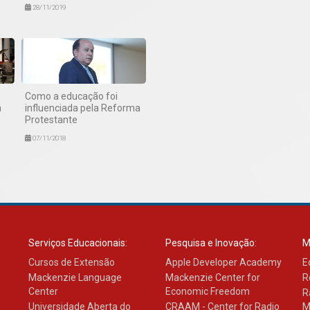
28/11/2019
Como a educação foi
a
influenciada pela Reforma
Protestante
07/11/2018
Serviços Educacionais:
Pesquisa e Inovação:
M
Cursos de Extensão
Apple Developer Academy
E
Mackenzie Language
Mackenzie Center for
R
Center
Economic Freedom
R
Universidade Aberta do
CRAAM - Center for Radio
M