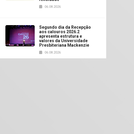
06.08.2026
Segundo dia da Recepção
aos calouros 2026.2
apresenta estrutura e
valores da Universidade
Presbiteriana Mackenzie
06.08.2026
Nova apresentação do
Centro de Música Brasileira
homenageia artista
brasileira
05.08.2026
Universidade Mackenzie
realizará nova edição da
Feira EducationUSA
05.08.2026