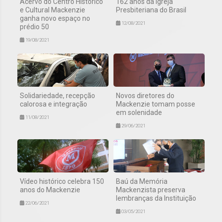
Acervo do Centro Histórico
162 anos da Igreja
e Cultural Mackenzie
Presbiteriana do Brasil
ganha novo espaço no
12/08/2021
prédio 50
19/08/2021
Solidariedade, recepção
Novos diretores do
calorosa e integração
Mackenzie tomam posse
em solenidade
11/08/2021
29/06/2021
Vídeo histórico celebra 150
Baú da Memória
anos do Mackenzie
Mackenzista preserva
lembranças da Instituição
22/06/2021
03/05/2021