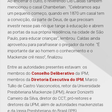
Ao encerrar o culto, o reverendo Cid Caldas também
mencionou o casal Chamberlain. “Celebramos aqui
um pequeno começo, quando em 1870 um casal tem
a convicção, da parte de Deus, de que precisam
investir nesse país no que tange à educação e abrem
as portas da sua própria residência, na cidade de São
Paulo, para educar crianças”, lembrou. Caldas ainda
aproveitou para parafrasear o pregador da noite. “É
importante dar ao homem o conhecimento e o
Mackenzie crê nisso”, finalizou.
Entre as autoridades presentes estavam: os
membros do
Conselho Deliberativo
da IPM;
membros da
Diretoria Executiva do IPM
; Marco
Tullio de Castro Vasconcelos, reitor da Universidade
Presbiteriana Mackenzie (UPM); Anaor Donizetti
Carneiro da Silva, diretor do CCT; pró-reitores e
diretores da UPM; além de autoridades mackenzistas
e da Igreja Presbiteriana do Brasil (IPB).