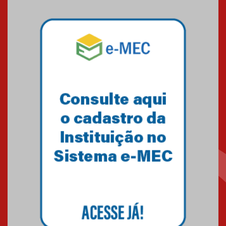
sistemas solares residenciais
04.08.2026
Mackenzie recepciona os
calouros do segundo semestre
de 2026
04.08.2026
Como o Colégio Mackenzie
Brasília prepara seus
estudantes para o PAS antes
mesmo do Ensino Médio
04.08.2026
Como os pais podem investir
na educação dos filhos além da
escola
04.08.2026