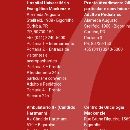
Hospital Universitário
Pronto Atendimento 24
Evangélico Mackenzie
particular e convênios -
Alameda Augusto
Adulto e Pediátrico
Stellfeld, 1908 - Bigorrilho
Alameda Augusto
Curitiba, PR
Stellfeld, 1908 - Bigorrilh
PR
,
80730-150
Curitiba, PR
+55 (041) 3240-5000
Portaria 3
Portaria 1 – Internamento
PR
,
80730-150
Portaria 2 – Entrada de
+55 (041) 3240-5000
visitantes e
acompanhantes
Portaria 3 – Pronto
Atendimento 24h
particular e convênios
Adulto e Pediátrico
Portaria 4 – Pronto
Socorro 24h
Ambulatório II - (Cândido
Centro de Oncologia
Hartmann)
Mackenzie
Av. Cândido Hartmann,
Rua Bruno Filgueira, 1569
510 – Bigorrilho
Bigorrilho