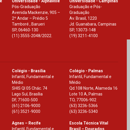
le
Universidade - Alphaville
Universidade - Campinas
Pós-Graduação
Graduação e Pós-
Avenida Mackenzie, 905 –
Graduação
2º Andar – Prédio 5
Av. Brasil, 1220
Tamboré , Barueri
Jd. Guanabara, Campinas
SP
,
06460-130
SP
,
13073-148
(11) 3555-2048/2022.
(19) 3211-4100
Colégio - Brasília
Colégio - Palmas
Infantil, Fundamental e
Infantil, Fundamental e
Médio
Médio
SHIS Ql 05 Chác. 74
Qd.108 Norte, Alameda 16
Lago Sul, Brasília
Lote 10 A, Palmas
DF
,
71600-500
TO
,
77006-902
(61) 2106-9000
(63) 3236-5366
(61) 3521-9000
(63) 3236-5340
Agnes – Recife
Escola Técnica Vital
Infantil, Fundamental e
Brasil – Dourados