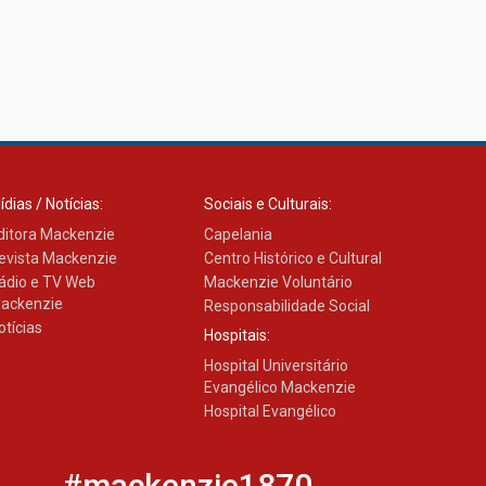
ídias / Notícias:
Sociais e Culturais:
ditora Mackenzie
Capelania
evista Mackenzie
Centro Histórico e Cultural
ádio e TV Web
Mackenzie Voluntário
ackenzie
Responsabilidade Social
otícias
Hospitais:
Hospital Universitário
Evangélico Mackenzie
Hospital Evangélico
#mackenzie1870