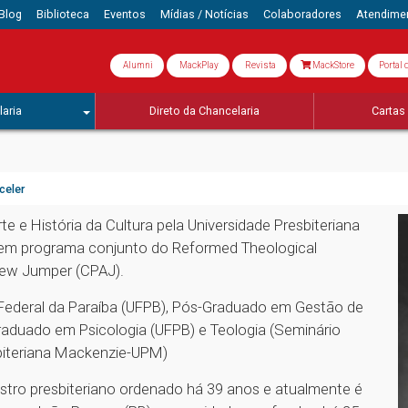
Blog
Biblioteca
Eventos
Mídias / Notícias
Colaboradores
Atendime
Alumni
MackPlay
Revista
MackStore
Portal 
aria
Direto da Chancelaria
Cartas 
celer
 e História da Cultura pela Universidade Presbiteriana
 em programa conjunto do Reformed Theological
rew Jumper (CPAJ).
 Federal da Paraíba (UFPB), Pós-Graduado em Gestão de
raduado em Psicologia (UFPB) e Teologia (Seminário
biteriana Mackenzie-UPM)
stro presbiteriano ordenado há 39 anos e atualmente é