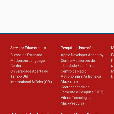
Serviços Educacionais:
Pesquisa e Inovação:
M
Cursos de Extensão
Apple Developer Academy
E
Mackenzie Language
Centro Mackenzie de
R
Center
Liberdade Econômica
R
Universidade Aberta do
Centro de Rádio
M
Tempo Útil
Astronomia e Astrofísica
N
Mackenzie
International Affairs (COI)
Coordenadoria de
Fomento à Pesquisa (CFP)
Vitrine Tecnologica
MackPesquisa