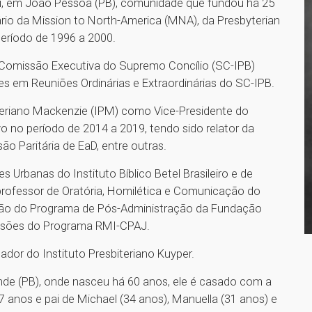
baú, em João Pessoa (PB), comunidade que fundou há 25
ário da Mission to North-America (MNA), da Presbyterian
período de 1996 a 2000.
 Comissão Executiva do Supremo Concílio (SC-IPB)
es em Reuniões Ordinárias e Extraordinárias do SC-IPB.
iteriano Mackenzie (IPM) como Vice-Presidente do
o no período de 2014 a 2019, tendo sido relator da
 Paritária de EaD, entre outras.
 Urbanas do Instituto Bíblico Betel Brasileiro e de
i professor de Oratória, Homilética e Comunicação do
ção do Programa de Pós-Administração da Fundação
issões do Programa RMI-CPAJ.
ador do Instituto Presbiteriano Kuyper.
de (PB), onde nasceu há 60 anos, ele é casado com a
37 anos e pai de Michael (34 anos), Manuella (31 anos) e