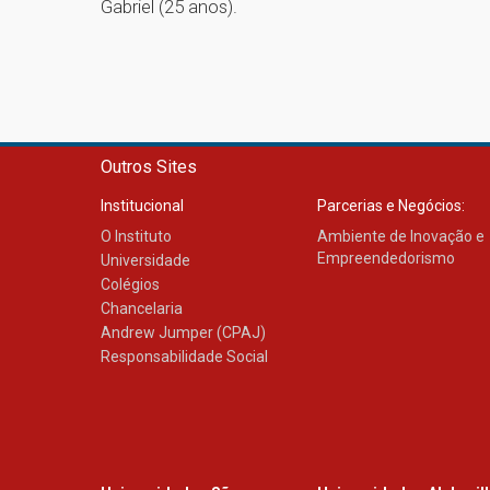
Gabriel (25 anos).
Outros Sites
Institucional
Parcerias e Negócios:
O Instituto
Ambiente de Inovação e
Empreendedorismo
Universidade
Colégios
Chancelaria
Andrew Jumper (CPAJ)
Responsabilidade Social