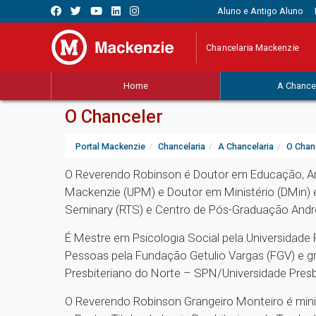
Aluno e Antigo Aluno
Chancelaria Mackenzie
Home
A Chancel
O Chanceler
Portal Mackenzie
Chancelaria
A Chancelaria
O Chan
O Reverendo Robinson é Doutor em Educação, Arte
Mackenzie (UPM) e Doutor em Ministério (DMin)
Seminary (RTS) e Centro de Pós-Graduação And
É Mestre em Psicologia Social pela Universidade
Pessoas pela Fundação Getulio Vargas (FGV) e g
Presbiteriano do Norte – SPN/Universidade Pres
O Reverendo Robinson Grangeiro Monteiro é mini