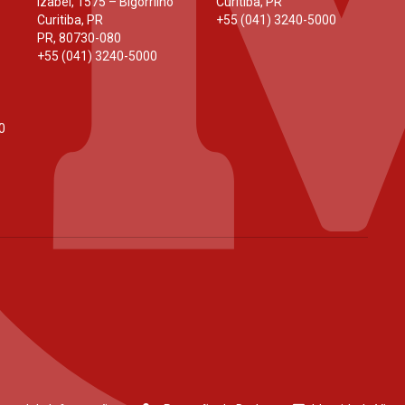
Izabel, 1575 – Bigorrilho
Curitiba, PR
Curitiba, PR
+55 (041) 3240-5000
PR
,
80730-080
+55 (041) 3240-5000
0