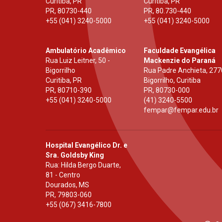
Curitiba, PR
Curitiba, PR
PR
,
80730-440
PR
,
80.730-440
+55 (041) 3240-5000
+55 (041) 3240-5000
Ambulatório Acadêmico
Faculdade Evangélica
Rua Luiz Leitner, 50 -
Mackenzie do Paraná
Bigorrilho
Rua Padre Anchieta, 277
Curitiba, PR
Bigorrilho, Curitiba
PR
,
80710-390
PR
,
80730-000
+55 (041) 3240-5000
(41) 3240-5500
fempar@fempar.edu.br
Hospital Evangélico Dr. e
Sra. Goldsby King
Rua: Hilda Bergo Duarte,
81 - Centro
Dourados, MS
PR
,
79803-060
+55 (067) 3416-7800