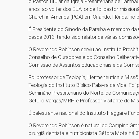
o Pastor Titular da Igreja Presbiteriana de Tam
anos, ao voltar dos EUA, onde foi pastor-mission
Church in America (PCA) em Orlando, Flórida, no 
É Presidente do Sínodo da Paraíba e membro da
desde 2013, tendo sido relator de várias comissõ
O Reverendo Robinson serviu ao Instituto Presb
Conselho de Curadores e do Conselho Deliberativ
Comissão de Assuntos Educacionais e da Comissão
Foi professor de Teologia, Hermenêutica e Missões
Teologia do Instituto Bíblico Palavra da Vida. Fo
Seminário Presbiteriano do Norte, de Comunica
Getulio Vargas/MRH e Professor Visitante de M
É palestrante nacional do Instituto Haggai e Fund
O Reverendo Robinson é natural de Campina Gran
cirurgiã dentista e nutricionista Séfora Mota há 