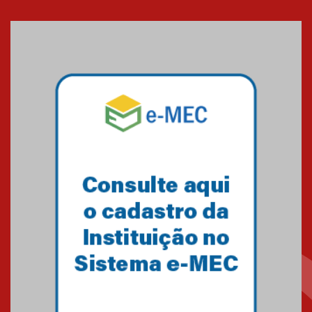
Cerimônia do Jaleco marca
entrada de novos alunos de
Medicina em Alphaville
09.03.2026
Mackenzie mobiliza campanha
solidária para apoiar famílias em
Minas Gerais
05.03.2026
Primeiro culto do ano ressalta o
agradecimento
27.02.2026
Mackenzie recepciona calouros
do primeiro semestre de 2026
06.02.2026