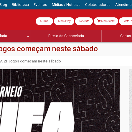
Blog
Biblioteca
Eventos
Mídias / Notícias
Colaboradores
Atendime
Alumni
MackPlay
Revista
MackStore
Portal 
aria
Direto da Chancelaria
Cartas 
 jogos começam neste sábado
FA 21: jogos começam neste sábado