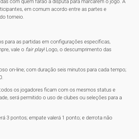
izadas com quem farão a disputa para marcarem o jogo. A
articipantes, em comum acordo entre as partes e
do torneio.
 para as partidas em configurações específicas,
pre, vale o
fair play
! Logo, o descumprimento das
oso on-line; com duração seis minutos para cada tempo;
0.
, todos os jogadores ficam com os mesmos status e
dade, será permitido o uso de clubes ou seleções para a
á 3 pontos; empate valerá 1 ponto; e derrota não