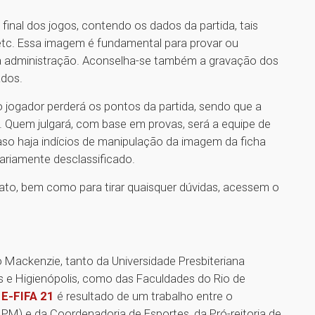
a final dos jogos, contendo os dados da partida, tais
, etc. Essa imagem é fundamental para provar ou
ela administração. Aconselha-se também a gravação dos
ados.
 jogador perderá os pontos da partida, sendo que a
. Quem julgará, com base em provas, será a equipe de
o haja indícios de manipulação da imagem da ficha
ariamente desclassificado.
to, bem como para tirar quaisquer dúvidas, acessem o
 Mackenzie, tanto da Universidade Presbiteriana
s e Higienópolis, como das Faculdades do Rio de
 E-FIFA 21
é resultado de um trabalho entre o
IPM) e da Coordenadoria de Esportes, da Pró-reitoria de