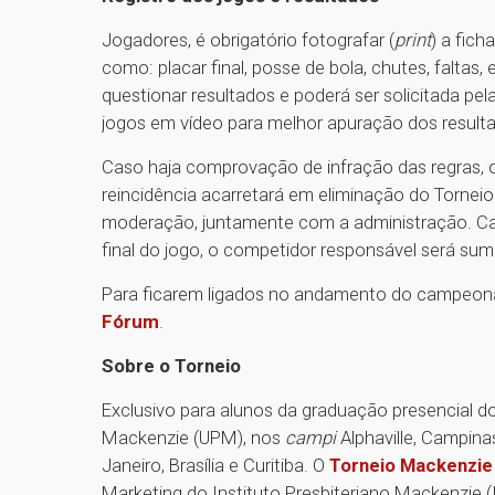
Jogadores, é obrigatório fotografar (
print
) a fich
como: placar final, posse de bola, chutes, faltas
questionar resultados e poderá ser solicitada p
jogos em vídeo para melhor apuração dos result
Caso haja comprovação de infração das regras, o
reincidência acarretará em eliminação do Torneio
moderação, juntamente com a administração. Cas
final do jogo, o competidor responsável será sum
Para ficarem ligados no andamento do campeona
Fórum
.
Sobre o Torneio
Exclusivo para alunos da graduação presencial do
Mackenzie (UPM), nos
campi
Alphaville, Campina
Janeiro, Brasília e Curitiba. O
Torneio Mackenzie
Marketing do Instituto Presbiteriano Mackenzie (