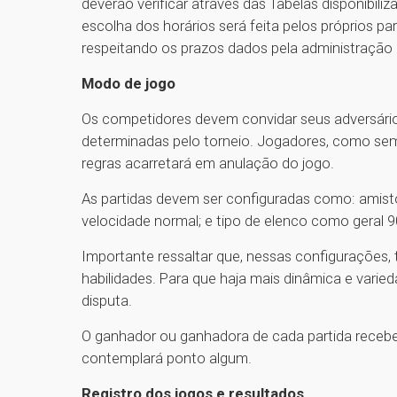
deverão verificar através das Tabelas disponibil
escolha dos horários será feita pelos próprios p
respeitando os prazos dados pela administração 
Modo de jogo
Os competidores devem convidar seus adversários
determinadas pelo torneio. Jogadores, como sem
regras acarretará em anulação do jogo.
As partidas devem ser configuradas como: amist
velocidade normal; e tipo de elenco como geral 9
Importante ressaltar que, nessas configurações
habilidades. Para que haja mais dinâmica e varie
disputa.
O ganhador ou ganhadora de cada partida receber
contemplará ponto algum.
Registro dos jogos e resultados