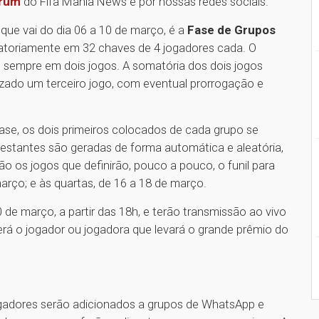
rum
do Fifa Mania News e por nossas redes sociais.
 que vai do dia 06 a 10 de março, é a
Fase de Grupos
eatoriamente em 32 chaves de 4 jogadores cada. O
 sempre em dois jogos. A somatória dos dois jogos
izado um terceiro jogo, com eventual prorrogação e
fase, os dois primeiros colocados de cada grupo se
estantes são geradas de forma automática e aleatória,
ão os jogos que definirão, pouco a pouco, o funil para
arço; e às quartas, de 16 a 18 de março.
0 de março, a partir das 18h, e terão transmissão ao vivo
á o jogador ou jogadora que levará o grande prêmio do
ogadores serão adicionados a grupos de WhatsApp e