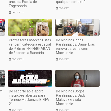
anos da Escola de
qualquer contexto”
Engenharia
08/03/2021
08/03/2021
Professores mackenzistas
De olho nos jogos
vencem categoria especial
Paralímpicos, Daniel Dias
do Prêmio INFI-FEBRABAN
renova parceria com
de Economia Bancária
Mackenzie
02/03/2021
25/02/2021
em
Do esporte ao e-sport:
De olho nos Jogos
inscrições abertas para
Paralímpicos, Jady
Torneio Mackenzie E-FIFA
Malavazzi visita
21
Mackenzie
12/02/2021
20/01/2021