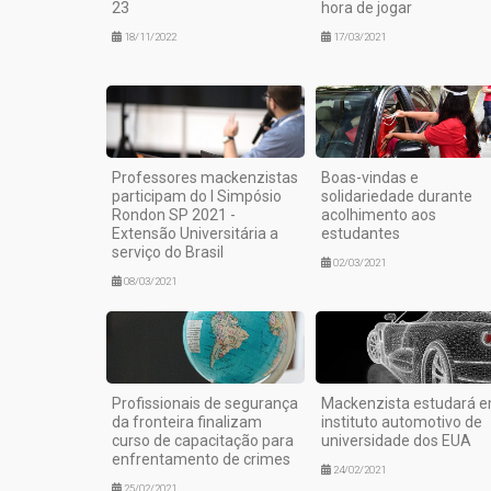
23
hora de jogar
18/11/2022
17/03/2021
Professores mackenzistas
Boas-vindas e
participam do I Simpósio
solidariedade durante
Rondon SP 2021 -
acolhimento aos
Extensão Universitária a
estudantes
serviço do Brasil
02/03/2021
08/03/2021
Profissionais de segurança
Mackenzista estudará 
da fronteira finalizam
instituto automotivo de
curso de capacitação para
universidade dos EUA
enfrentamento de crimes
24/02/2021
25/02/2021