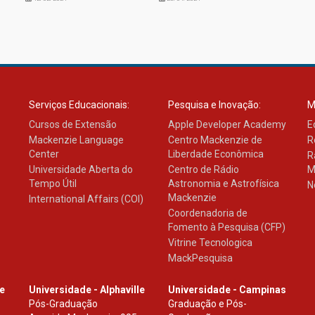
Serviços Educacionais:
Pesquisa e Inovação:
M
Cursos de Extensão
Apple Developer Academy
E
Mackenzie Language
Centro Mackenzie de
R
Center
Liberdade Econômica
R
Universidade Aberta do
Centro de Rádio
M
Tempo Útil
Astronomia e Astrofísica
N
Mackenzie
International Affairs (COI)
Coordenadoria de
Fomento à Pesquisa (CFP)
Vitrine Tecnologica
MackPesquisa
le
Universidade - Alphaville
Universidade - Campinas
Pós-Graduação
Graduação e Pós-