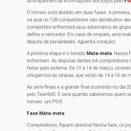
Acompanhem as informações dos jogos pelo
Fó
O torneio está dividido em duas fases. A primeira,
na qual os 128 competidores são distribuídos al
competidor enfrentará seus adversários de grupo
define o vencedor. Em caso de empate, será real
disputa de penalidades. Aguenta coração!
A próxima etapa é o temido
Mata-mata
. Nessa 
enfrentam. As disputas destes 64 competidores r
feitas pelo sistema. De 10 a 14 de março, ocorrer
chegarmos às oitavas, que serão de 14 a 16 de m
As semi-finais e a grande final ocorrerão no dia 2
pelo TeamNS. E será quando saberemos quem ser
torneio: um PS5!
Fase Mata-mata
Competidores, fiquem atentos! Nesta fase, os j