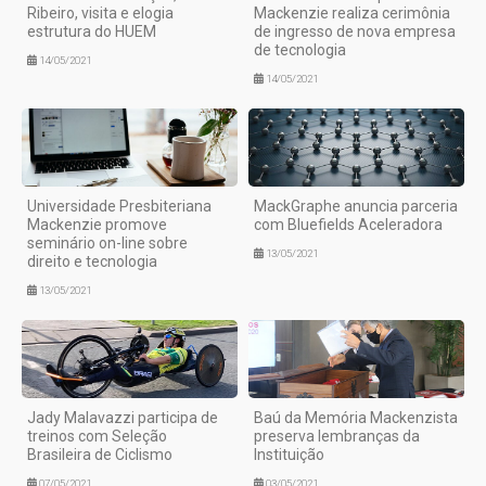
Ribeiro, visita e elogia
Mackenzie realiza cerimônia
estrutura do HUEM
de ingresso de nova empresa
de tecnologia
14/05/2021
14/05/2021
Universidade Presbiteriana
MackGraphe anuncia parceria
Mackenzie promove
com Bluefields Aceleradora
seminário on-line sobre
13/05/2021
direito e tecnologia
13/05/2021
Jady Malavazzi participa de
Baú da Memória Mackenzista
treinos com Seleção
preserva lembranças da
Brasileira de Ciclismo
Instituição
07/05/2021
03/05/2021