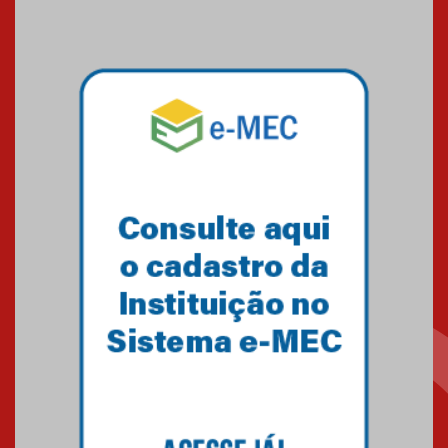
09.03.2026
Mackenzie mobiliza campanha
solidária para apoiar famílias em
Minas Gerais
05.03.2026
Primeiro culto do ano ressalta o
agradecimento
27.02.2026
Mackenzie recepciona calouros
do primeiro semestre de 2026
06.02.2026