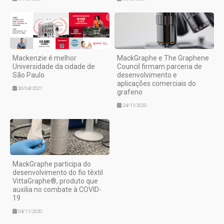
Mackenzie é melhor
MackGraphe e The Graphene
Universidade da cidade de
Council firmam parceria de
São Paulo
desenvolvimento e
aplicações comerciais do
30/04/2021
grafeno
24/11/2020
MackGraphe participa do
desenvolvimento do fio têxtil
VittaGraphe®, produto que
auxilia no combate à COVID-
19
04/11/2020