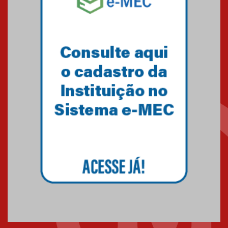
Minas Gerais
05.03.2026
Primeiro culto do ano ressalta o
agradecimento
27.02.2026
Mackenzie recepciona calouros
do primeiro semestre de 2026
06.02.2026