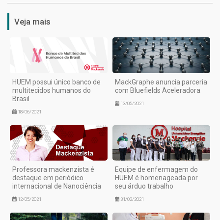
Veja mais
HUEM possui único banco de
MackGraphe anuncia parceria
multitecidos humanos do
com Bluefields Aceleradora
Brasil
13/05/2021
18/06/2021
Professora mackenzista é
Equipe de enfermagem do
destaque em periódico
HUEM é homenageada por
internacional de Nanociência
seu árduo trabalho
12/05/2021
31/03/2021