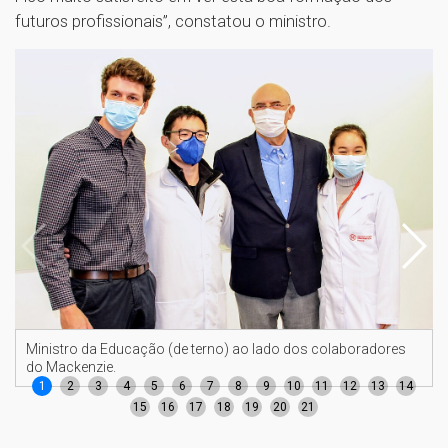
futuros profissionais”, constatou o ministro.
Ministro da Educação (de terno) ao lado dos colaboradores
do Mackenzie.
1
2
3
4
5
6
7
8
9
10
11
12
13
14
15
16
17
18
19
20
21