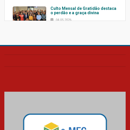
Culto Mensal de Gratidão destaca
o perdão e a graça divina
04.05.2026
Confira como foi o culto mensal
de março
26.03.2026
Cerimônia do Jaleco marca
entrada de novos alunos de
Medicina em Alphaville
09.03.2026
Mackenzie mobiliza campanha
solidária para apoiar famílias em