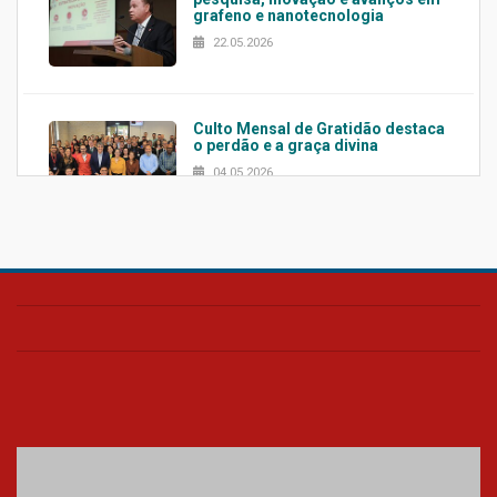
grafeno e nanotecnologia
22.05.2026
Culto Mensal de Gratidão destaca
o perdão e a graça divina
04.05.2026
Confira como foi o culto mensal
de março
26.03.2026
Cerimônia do Jaleco marca
entrada de novos alunos de
Medicina em Alphaville
09.03.2026