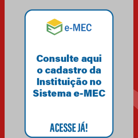
Mackenzie mobiliza campanha
solidária para apoiar famílias em
Minas Gerais
05.03.2026
Primeiro culto do ano ressalta o
agradecimento
27.02.2026
Mackenzie recepciona calouros
do primeiro semestre de 2026
06.02.2026