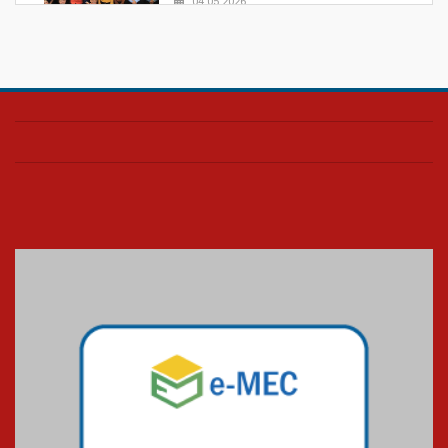
04.05.2026
Confira como foi o culto mensal
de março
26.03.2026
Cerimônia do Jaleco marca
entrada de novos alunos de
Medicina em Alphaville
09.03.2026
Mackenzie mobiliza campanha
solidária para apoiar famílias em
Minas Gerais
05.03.2026