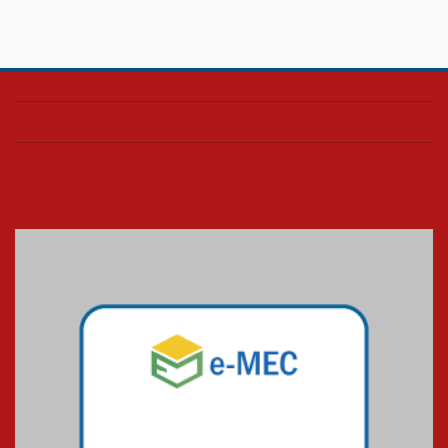
Confira como foi o culto mensal
de março
26.03.2026
Cerimônia do Jaleco marca
entrada de novos alunos de
Medicina em Alphaville
09.03.2026
Mackenzie mobiliza campanha
solidária para apoiar famílias em
Minas Gerais
05.03.2026