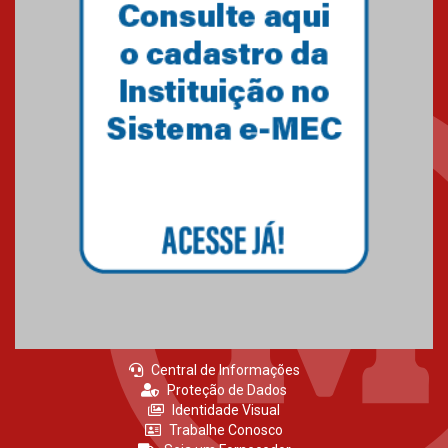
Primeiro culto do ano ressalta o
agradecimento
27.02.2026
Mackenzie recepciona calouros
do primeiro semestre de 2026
06.02.2026
Central de Informações
Proteção de Dados
Identidade Visual
Trabalhe Conosco