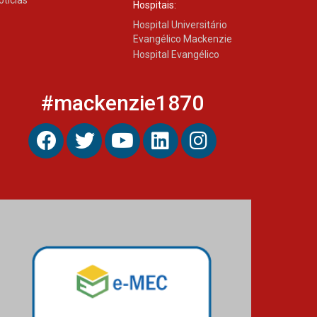
Hospitais:
Hospital Universitário
Evangélico Mackenzie
Hospital Evangélico
#mackenzie1870