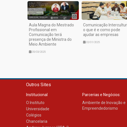
Aula Magna do Mestrado
Comunicação Intercultur
Profissional em
o que é e como pode
Comunicação terá
ajudar as empresas
presença de Ministra do
02/01/2025
Meio Ambiente
05/03/2025
Outros Sites
Institucional
Parcerias e Negócios:
O Instituto
Ambiente de Inovação e
Empreendedorismo
Universidade
Colégios
Chancelaria