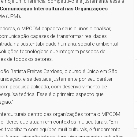
 é hoje um diferencial competitivo e é justamente essa a
omunicação Intercultural nas Organizações
zie (UPM)
.
adoras, o MPCOM capacita seus alunos a analisar,
comunicação capazes de transformar realidades
rada na sustentabilidade humana, social e ambiental,
e soluções tecnológicas que integrem pessoas de
ões de todos os setores.
o Batista Freitas Cardoso, o curso é único em São
unicação, e se destaca justamente por seu caráter
m com pesquisa aplicada, com desenvolvimento de
esquisa teórica. Esse é o primeiro aspecto que
gião.”
nterculturais dentro das organizações
torna o MPCOM
 líderes que atuam em contextos multiculturais. “Em
es trabalham com equipes multiculturais, é fundamental
es. A comunicação intercultural visa apresentar soluções