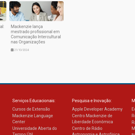
al:
Mackenzie lança
mestrado profissional em
Comunicação Intercultural
nas Organizações
21/10/2024
Serviços Educacionais:
Pesquisa e Inovação:
M
Cursos de Extensão
Apple Developer Academy
E
Mackenzie Language
Centro Mackenzie de
R
Center
Liberdade Econômica
R
Universidade Aberta do
Centro de Rádio
M
Tempo Útil
Astronomia e Astrofísica
N