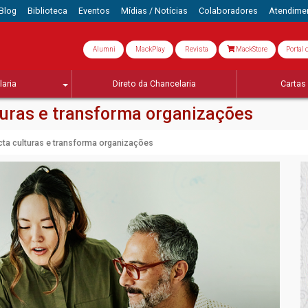
Blog
Biblioteca
Eventos
Mídias / Notícias
Colaboradores
Atendime
Alumni
MackPlay
Revista
MackStore
Portal 
aria
Direto da Chancelaria
Cartas 
uras e transforma organizações
a culturas e transforma organizações