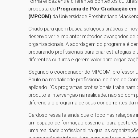
forma eficaz entre diferentes contextos culturais
proposta do
Programa de Pós-Graduação em C
(MPCOM)
da Universidade Presbiteriana Macken
Criado para quem busca soluções práticas e inov
desenvolver e implantar métodos avançados de 
organizacionais. A abordagem do programa é cent
preparando profissionais para criar estratégias 
diferentes culturas e gerem valor para organizaç
Segundo o coordenador do MPCOM, professor Joã
Paulo na modalidade profissional na área da Com
aplicado. “Os programas profissionais trabalha
produto e intervenção na realidade, não só com p
diferencia o programa de seus concorrentes da re
Cardoso ressalta ainda que o foco nas relações i
um espaço de formação essencial para gestores e
uma realidade profissional na qual as organizaçõ
a competência intercultural para gestores e líder