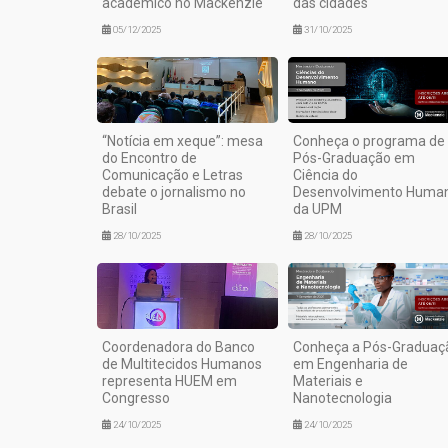
acadêmico no Mackenzie
das cidades
05/12/2025
31/10/2025
“Notícia em xeque”: mesa
Conheça o programa de
do Encontro de
Pós-Graduação em
Comunicação e Letras
Ciência do
debate o jornalismo no
Desenvolvimento Huma
Brasil
da UPM
28/10/2025
28/10/2025
Coordenadora do Banco
Conheça a Pós-Graduaç
de Multitecidos Humanos
em Engenharia de
representa HUEM em
Materiais e
Congresso
Nanotecnologia
24/10/2025
24/10/2025