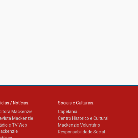
ídias / Notícias:
Sociais e Culturais:
ditora Mackenzie
Capelania
evista Mackenzie
Centro Histórico e Cultural
ádio e TV Web
Mackenzie Voluntário
ackenzie
Responsabilidade Social
otícias