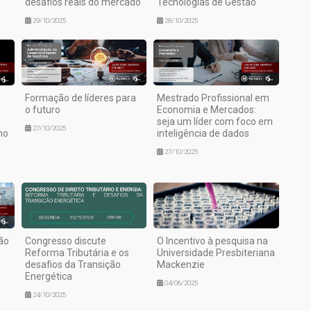
desafios reais do mercado
Tecnologias de Gestão
29/10/2025
28/10/2025
Formação de líderes para
Mestrado Profissional em
o futuro
Economia e Mercados:
seja um líder com foco em
27/10/2025
no
inteligência de dados
27/10/2025
ão
Congresso discute
O Incentivo à pesquisa na
Reforma Tributária e os
Universidade Presbiteriana
desafios da Transição
Mackenzie
Energética
04/06/2025
24/10/2025