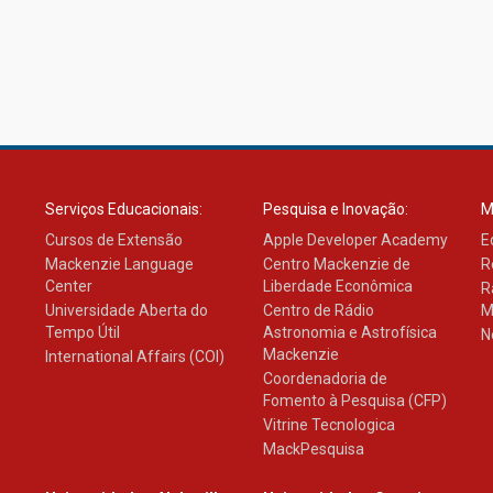
Serviços Educacionais:
Pesquisa e Inovação:
M
Cursos de Extensão
Apple Developer Academy
E
Mackenzie Language
Centro Mackenzie de
R
Center
Liberdade Econômica
R
Universidade Aberta do
Centro de Rádio
M
Tempo Útil
Astronomia e Astrofísica
N
Mackenzie
International Affairs (COI)
Coordenadoria de
Fomento à Pesquisa (CFP)
Vitrine Tecnologica
MackPesquisa