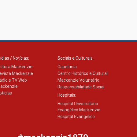
ídias / Notícias:
Sociais e Culturais:
ditora Mackenzie
Capelania
evista Mackenzie
Centro Histórico e Cultural
ádio e TV Web
Mackenzie Voluntário
ackenzie
Responsabilidade Social
otícias
Hospitais:
Hospital Universitário
Evangélico Mackenzie
Hospital Evangélico