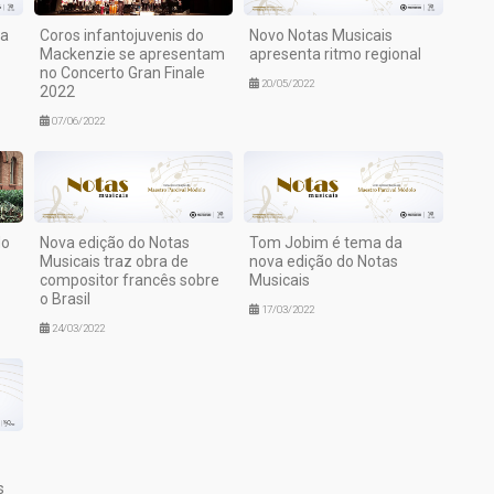
ta
Coros infantojuvenis do
Novo Notas Musicais
Mackenzie se apresentam
apresenta ritmo regional
no Concerto Gran Finale
20/05/2022
2022
07/06/2022
do
Nova edição do Notas
Tom Jobim é tema da
Musicais traz obra de
nova edição do Notas
compositor francês sobre
Musicais
o Brasil
17/03/2022
24/03/2022
s