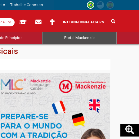
nto
Trabalhe Conosco
INTERNATIONAL AFFAIRS
do Aluno
de Princípios
Portal Mackenzie
icais