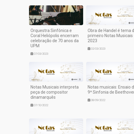
Orquestra Sinfônica e
Obra de Handel é tema 
Coral Heliópolis encerram
primeiro Notas Musicais
celebração de 70 anos da
2023
UPM
02/03/2023
07/03/2023
Notas Musicais interpreta
Notas musicais: Ensaio 
peça de compositor
9ª Sinfonia de Beethove
dinamarquês
08/09/2022
07/10/2022