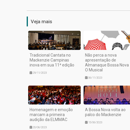
Veja mais
Tradicional Cantata no
Não perca a nova
Mackenzie Campinas
apresentação de
inova em sua 11ª edição
Almanaque Bossa Nova 
O Musical
29/11/2023
06/11/2023
Homenagem e emoção
A Bossa Nova volta ao
marcam a primeira
palco do Mackenzie
audição da ELMMAC
15/06/2023
20/06/2023