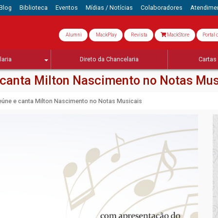
Blog
Biblioteca
Eventos
Mídias / Notícias
Colaboradores
Atendime
Alumni
MackPlay
Revista
MackStore
Portal 
aria
Direto da Chancelaria
Cartas 
e canta Milton Nascimento no Notas Mus
 reúne e canta Milton Nascimento no Notas Musicais