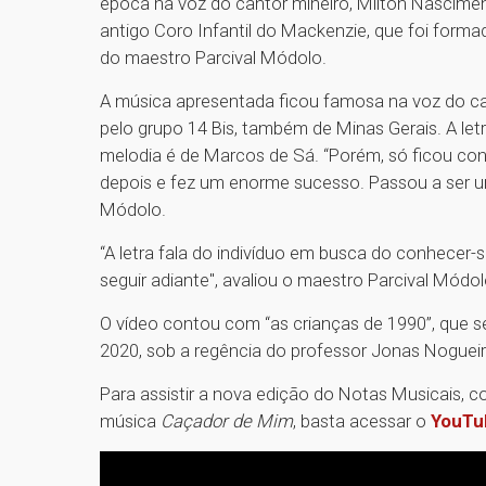
época na voz do cantor mineiro, Milton Nascime
antigo Coro Infantil do Mackenzie, que foi form
do maestro Parcival Módolo.
A música apresentada ficou famosa na voz do can
pelo grupo 14 Bis, também de Minas Gerais. A letr
melodia é de Marcos de Sá. “Porém, só ficou co
depois e fez um enorme sucesso. Passou a ser um
Módolo.
“A letra fala do indivíduo em busca do conhecer-s
seguir adiante", avaliou o maestro Parcival Módol
O vídeo contou com “as crianças de 1990”, que s
2020, sob a regência do professor Jonas Noguei
Para assistir a nova edição do Notas Musicais, 
música
Caçador de Mim
, basta acessar o
YouTu