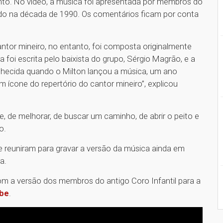
nto. No vídeo, a música foi apresentada por membros do
ado na década de 1990. Os comentários ficam por conta
tor mineiro, no entanto, foi composta originalmente
a foi escrita pelo baixista do grupo, Sérgio Magrão, e a
nhecida quando o Milton lançou a música, um ano
 ícone do repertório do cantor mineiro”, explicou
e, de melhorar, de buscar um caminho, de abrir o peito e
o.
e reuniram para gravar a versão da música ainda em
ra.
com a versão dos membros do antigo Coro Infantil para a
be
.