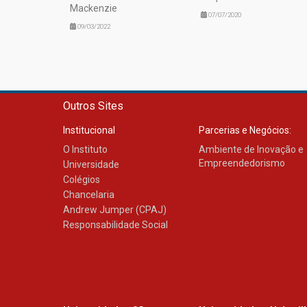
Mackenzie
07/07/2020
09/03/2022
Outros Sites
Institucional
Parcerias e Negócios:
O Instituto
Ambiente de Inovação e
Empreendedorismo
Universidade
Colégios
Chancelaria
Andrew Jumper (CPAJ)
Responsabilidade Social