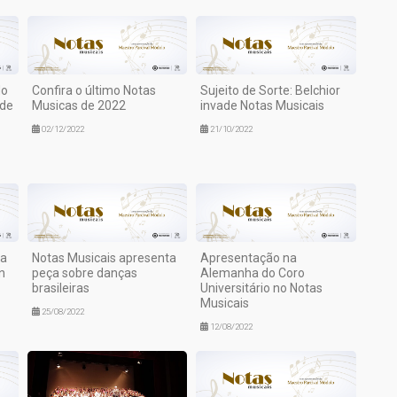
do
Confira o último Notas
Sujeito de Sorte: Belchior
 de
Musicas de 2022
invade Notas Musicais
02/12/2022
21/10/2022
da
Notas Musicais apresenta
Apresentação na
n
peça sobre danças
Alemanha do Coro
brasileiras
Universitário no Notas
Musicais
25/08/2022
12/08/2022