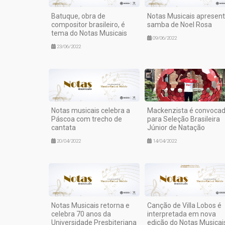
Batuque, obra de
Notas Musicais apresen
compositor brasileiro, é
samba de Noel Rosa
tema do Notas Musicais
09/06/2022
23/06/2022
Notas musicais celebra a
Mackenzista é convoca
Páscoa com trecho de
para Seleção Brasileira
cantata
Júnior de Natação
20/04/2022
14/04/2022
Notas Musicais retorna e
Canção de Villa Lobos é
celebra 70 anos da
interpretada em nova
Universidade Presbiteriana
edição do Notas Musicai