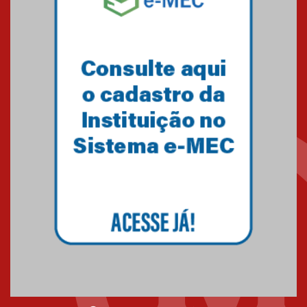
Minas Gerais
05.03.2026
Primeiro culto do ano ressalta o
agradecimento
27.02.2026
Mackenzie recepciona calouros
do primeiro semestre de 2026
06.02.2026