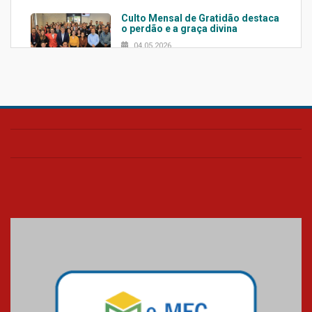
Culto Mensal de Gratidão destaca
o perdão e a graça divina
04.05.2026
Confira como foi o culto mensal
de março
26.03.2026
Cerimônia do Jaleco marca
entrada de novos alunos de
Medicina em Alphaville
09.03.2026
Mackenzie mobiliza campanha
solidária para apoiar famílias em