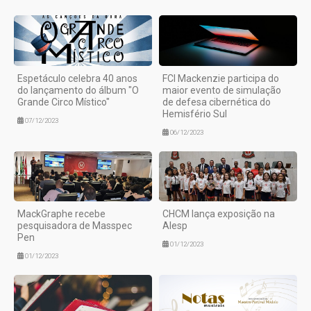
Espetáculo celebra 40 anos
FCI Mackenzie participa do
do lançamento do álbum "O
maior evento de simulação
Grande Circo Místico"
de defesa cibernética do
Hemisfério Sul
07/12/2023
06/12/2023
MackGraphe recebe
CHCM lança exposição na
pesquisadora de Masspec
Alesp
Pen
01/12/2023
01/12/2023