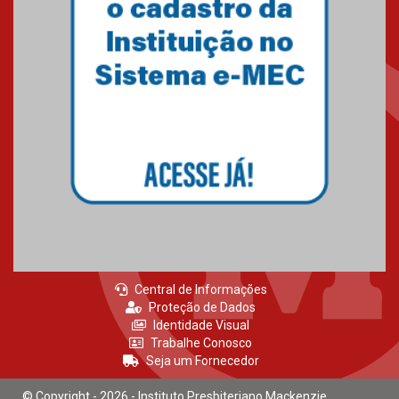
Como os pais podem investir
na educação dos filhos além da
escola
04.08.2026
XIII Fórum de Aprendizagem
Transformadora reúne
docentes para debater
inovação e desafios da
educação superior
04.08.2026
Central de Informações
Proteção de Dados
Identidade Visual
Trabalhe Conosco
Seja um Fornecedor
© Copyright - 2026 - Instituto Presbiteriano Mackenzie