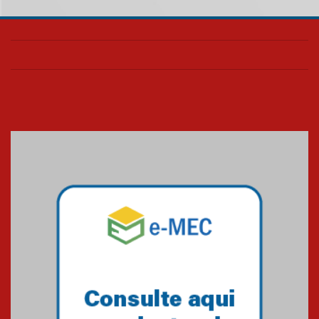
05.08.2026
Seminário discute desafios
das novas tecnologias em
sistemas solares residenciais
04.08.2026
Mackenzie recepciona os
calouros do segundo semestre
de 2026
04.08.2026
Como o Colégio Mackenzie
Brasília prepara seus
estudantes para o PAS antes
mesmo do Ensino Médio
04.08.2026