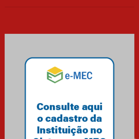
Seminário discute desafios
das novas tecnologias em
sistemas solares residenciais
04.08.2026
Mackenzie recepciona os
calouros do segundo semestre
de 2026
04.08.2026
Como o Colégio Mackenzie
Brasília prepara seus
estudantes para o PAS antes
mesmo do Ensino Médio
04.08.2026
Como os pais podem investir
na educação dos filhos além da
escola
04.08.2026