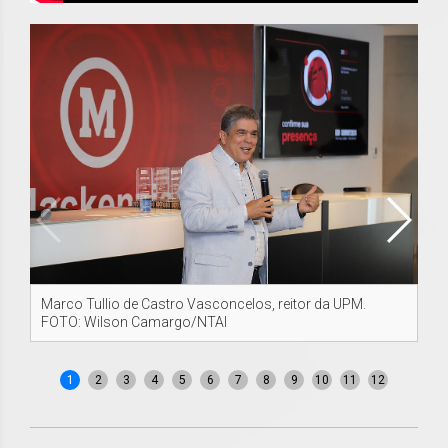
Marco Tullio de Castro Vasconcelos, reitor da UPM.
Ma
FOTO: Wilson Camargo/NTAI
FO
1
2
3
4
5
6
7
8
9
10
11
12