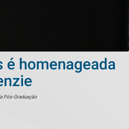
os é homenageada
enzie
 da Pós-Graduação