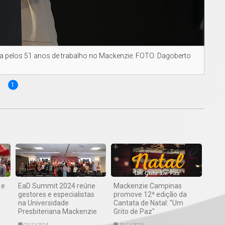
 pelos 51 anos de trabalho no Mackenzie. FOTO: Dagoberto
1
 e
EaD Summit 2024 reúne
Mackenzie Campinas
gestores e especialistas
promove 12ª edição da
s
na Universidade
Cantata de Natal: "Um
Presbiteriana Mackenzie
Grito de Paz"
02/12/2024
19/11/2024