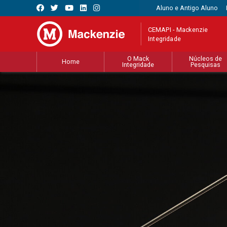
Aluno e Antigo Aluno
CEMAPI - Mackenzie
Integridade
O Mack
Núcleos de
Home
Integridade
Pesquisas