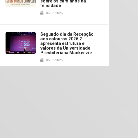
sobre os caminhos da
felicidade
06.08.2026
Segundo dia da Recepção
aos calouros 2026.2
apresenta estrutura e
valores da Universidade
Presbiteriana Mackenzie
06.08.2026
Nova apresentação do
Centro de Música Brasileira
homenageia artista
brasileira
05.08.2026
Universidade Mackenzie
realizará nova edição da
Feira EducationUSA