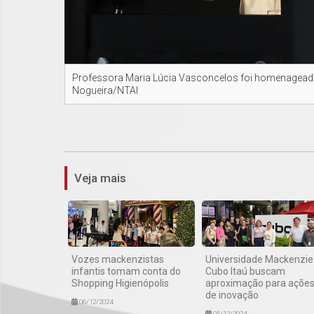
Professora Maria Lúcia Vasconcelos foi homenageada
Nogueira/NTAI
Veja mais
Vozes mackenzistas
Universidade Mackenzie
infantis tomam conta do
Cubo Itaú buscam
Shopping Higienópolis
aproximação para açõe
de inovação
06/12/2024
05/12/2024