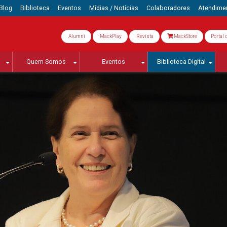
Blog
Biblioteca
Eventos
Mídias / Notícias
Colaboradores
Atendime
Alumni
MackPlay
Revista
MackStore
Portal 
Quem Somos
Eventos
Biblioteca Digital