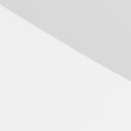
05.08.2026
Seminário discute desafios
das novas tecnologias em
sistemas solares
residenciais
04.08.2026
Mackenzie recepciona os
calouros do segundo
semestre de 2026
04.08.2026
Como o Colégio Mackenzie
Brasília prepara seus
estudantes para o PAS antes
mesmo do Ensino Médio
04.08.2026