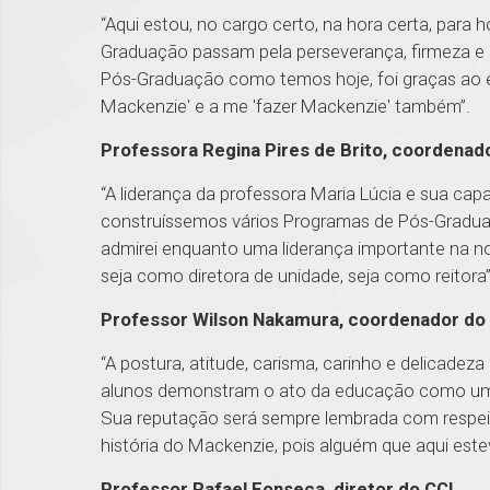
“Aqui estou, no cargo certo, na hora certa, para
Graduação passam pela perseverança, firmeza e 
Pós-Graduação como temos hoje, foi graças ao e
Mackenzie' e a me 'fazer Mackenzie' também”.
Professora Regina Pires de Brito, coordena
“A liderança da professora Maria Lúcia e sua cap
construíssemos vários Programas de Pós-Gradua
admirei enquanto uma liderança importante na no
seja como diretora de unidade, seja como reitora
Professor Wilson Nakamura, coordenador do
“A postura, atitude, carisma, carinho e delicade
alunos demonstram o ato da educação como um
Sua reputação será sempre lembrada com respei
história do Mackenzie, pois alguém que aqui estev
Professor Rafael Fonseca, diretor do CCL.