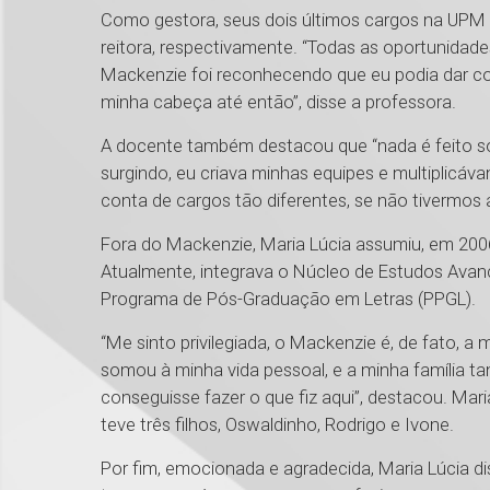
Como gestora, seus dois últimos cargos na UPM
reitora, respectivamente. “Todas as oportunida
Mackenzie foi reconhecendo que eu podia dar cont
minha cabeça até então”, disse a professora.
A docente também destacou que “nada é feito so
surgindo, eu criava minhas equipes e multiplicáv
conta de cargos tão diferentes, se não tivermo
Fora do Mackenzie, Maria Lúcia assumiu, em 200
Atualmente, integrava o Núcleo de Estudos Avanç
Programa de Pós-Graduação em Letras (PPGL).
“Me sinto privilegiada, o Mackenzie é, de fato, a m
somou à minha vida pessoal, e a minha família t
conseguisse fazer o que fiz aqui”, destacou. M
teve três filhos, Oswaldinho, Rodrigo e Ivone.
Por fim, emocionada e agradecida, Maria Lúcia di