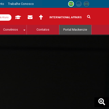
nto
Trabalhe Conosco
INTERNATIONAL AFFAIRS
do Aluno
Convênios
Contatos
Portal Mackenzie