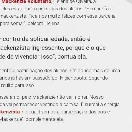
o
Mackenzie Voluntário
, Helena de Oliveira, a
e eles estão muito próximos dos alunos. “Sempre falo
mackenzista. Ficamos muito felizes com essa parceria
para somar”, celebra Helena.
contro da solidariedade, então é
mackenzista ingressante, porque é o que
e de vivenciar isso”, pontua ela.
ento e participação dos alunos. Em pouco mais de uma
eranos já haviam passado por Higienópolis. Segundo
u muito para isso.
 esse amor pelo Mackenzie não vai morrer. Nosso
da vai permanecer vestindo a camisa. É surreal a energia
kenzista
, no qual tivemos a participação dos pais e
o Mackenzie”, complementa ela.