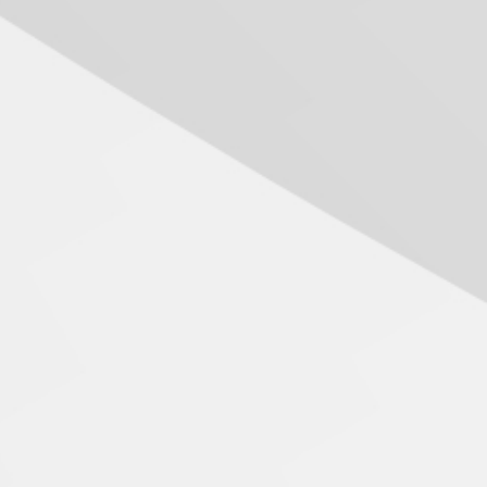
das novas tecnologias em
sistemas solares
residenciais
04.08.2026
Mackenzie recepciona os
calouros do segundo
semestre de 2026
04.08.2026
Como o Colégio Mackenzie
Brasília prepara seus
estudantes para o PAS antes
mesmo do Ensino Médio
04.08.2026
Como os pais podem investir
na educação dos filhos além
da escola