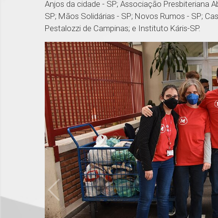
Anjos da cidade - SP; Associação Presbiteriana A
SP; Mãos Solidárias - SP; Novos Rumos - SP; C
Pestalozzi de Campinas; e Instituto Káris-SP.