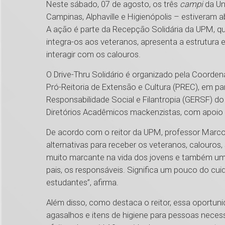
Neste sábado, 07 de agosto, os três
campi
da Un
Campinas, Alphaville e Higienópolis – estiveram
A ação é parte da Recepção Solidária da UPM, q
integra-os aos veteranos, apresenta a estrutura 
interagir com os calouros.
O Drive-Thru Solidário é organizado pela Coorde
Pró-Reitoria de Extensão e Cultura (PREC), em p
Responsabilidade Social e Filantropia (GERSF) do
Diretórios Acadêmicos mackenzistas, com apoio
De acordo com o reitor da UPM, professor Marco
alternativas para receber os veteranos, calouros
muito marcante na vida dos jovens e também um
pais, os responsáveis. Significa um pouco do cu
estudantes”, afirma.
Além disso, como destaca o reitor, essa oportun
agasalhos e itens de higiene para pessoas neces