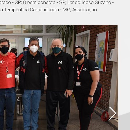
braço - SP; O bem conecta - SP; Lar do Idoso Suzano -
asa Terapêutica Camanducaia - MG; Associação