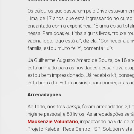
Os calouros que passaram pelo Drive estavam emp
Lima, de 17 anos, que está ingressando no curso 
encantada com a experiência. “É uma coisa total
nessa! Para doar, eu tinha alguns livros, trouxe
vacina logo, logo está aí”, diz ela. “Conhecer a 
família, estou muito feliz”, comenta Luís.
Já Guilherme Augusto Amaro de Souza, de 18 ano
está ​animado para as novidades dessa nova etapa
estou bem impressionado. Já recebi o kit, conse
está bem alta. Estou ansioso para começar as au
Arrecadações
Ao todo, nos três
campi
, foram arrecadados 2,1 
higiene pessoal, e 80 livros. As arrecadações serã
Mackenzie Voluntário
, impactando na vida de m
Projeto Kalebe - Rede Centro - SP; Solution vista