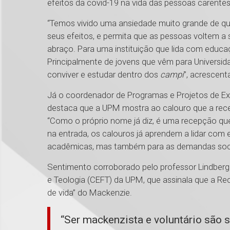
efeitos da covid-19 na vida das pessoas carente
“Temos vivido uma ansiedade muito grande de q
seus efeitos, e permita que as pessoas voltem a 
abraço. Para uma instituição que lida com educaç
Principalmente de jovens que vêm para Universi
conviver e estudar dentro dos
campi
”, acrescent
Já o coordenador de Programas e Projetos de Ex
destaca que a UPM mostra ao calouro que a rece
“Como o próprio nome já diz, é uma recepção que 
na entrada, os calouros já aprendem a lidar com
acadêmicas, mas também para as demandas sociai
Sentimento corroborado pelo professor Lindberg
e Teologia (CEFT) da UPM, que assinala que a R
de vida” do Mackenzie.
“Ser mackenzista e voluntário são s