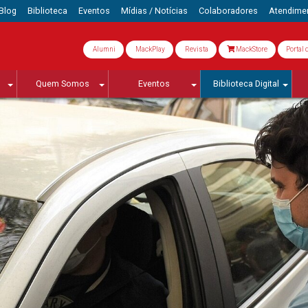
Blog
Biblioteca
Eventos
Mídias / Notícias
Colaboradores
Atendime
Alumni
MackPlay
Revista
MackStore
Portal 
Quem Somos
Eventos
Biblioteca Digital