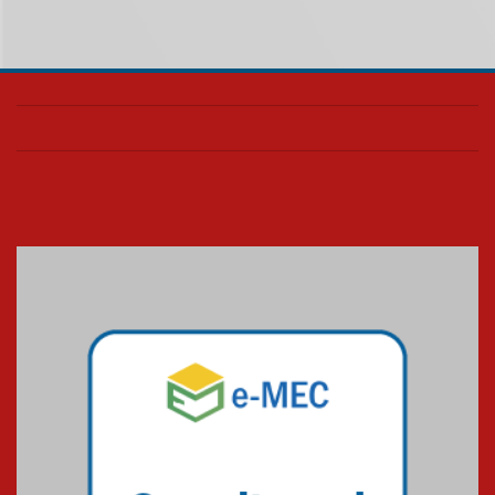
06.08.2026
Fronteiras do Pensamento
reúne Ana Suy e Gabriel Rolón
em debate inédito sobre os
caminhos da felicidade
06.08.2026
Segundo dia da Recepção aos
calouros 2026.2 apresenta
estrutura e valores da
Universidade Presbiteriana
Mackenzie
06.08.2026
Nova apresentação do Centro
de Música Brasileira
homenageia artista brasileira
05.08.2026