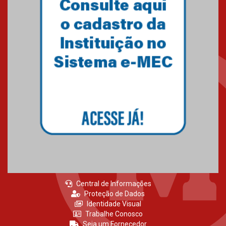
Universidade Mackenzie
realizará nova edição da Feira
EducationUSA
05.08.2026
Seminário discute desafios
das novas tecnologias em
sistemas solares residenciais
04.08.2026
Central de Informações
Proteção de Dados
Identidade Visual
Trabalhe Conosco
Seja um Fornecedor