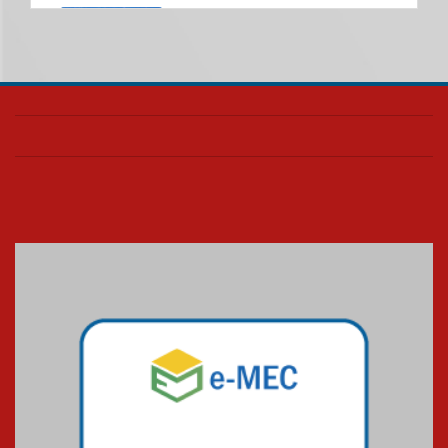
Universidade Mackenzie
realizará nova edição da Feira
EducationUSA
05.08.2026
Seminário discute desafios
das novas tecnologias em
sistemas solares residenciais
04.08.2026
Mackenzie recepciona os
calouros do segundo semestre
de 2026
04.08.2026
Como o Colégio Mackenzie
Brasília prepara seus
estudantes para o PAS antes
mesmo do Ensino Médio