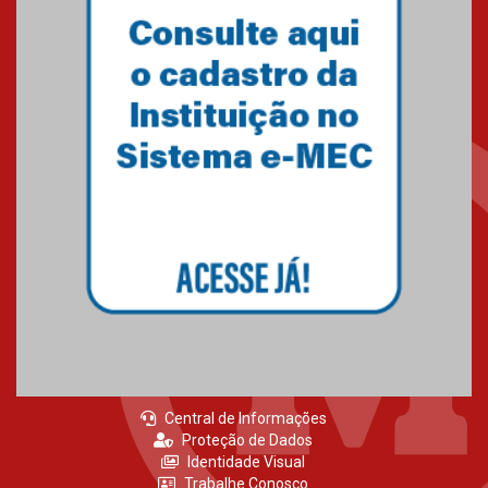
04.08.2026
Como os pais podem investir
na educação dos filhos além da
escola
04.08.2026
XIII Fórum de Aprendizagem
Transformadora reúne
docentes para debater
inovação e desafios da
educação superior
04.08.2026
Central de Informações
Proteção de Dados
Identidade Visual
Trabalhe Conosco