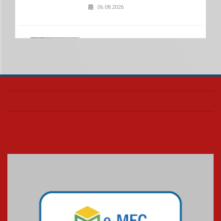
06.08.2026
Nova apresentação do Centro
de Música Brasileira
homenageia artista brasileira
05.08.2026
Universidade Mackenzie
realizará nova edição da Feira
EducationUSA
05.08.2026
Seminário discute desafios
das novas tecnologias em
sistemas solares residenciais
04.08.2026