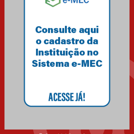
Mackenzie recepciona os
calouros do segundo semestre
de 2026
04.08.2026
Como o Colégio Mackenzie
Brasília prepara seus
estudantes para o PAS antes
mesmo do Ensino Médio
04.08.2026
Como os pais podem investir
na educação dos filhos além da
escola
04.08.2026