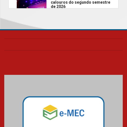
calouros do segundo semestre
de 2026
04.08.2026
Como o Colégio Mackenzie
Brasília prepara seus
estudantes para o PAS antes
mesmo do Ensino Médio
04.08.2026
Como os pais podem investir
na educação dos filhos além da
escola
04.08.2026
XIII Fórum de Aprendizagem
Transformadora reúne
docentes para debater
inovação e desafios da
educação superior