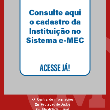
04.08.2026
Professora do Mackenzie é
finalista do Prêmio Jabuti com
obra sobre ética e arquitetura
contemporânea
04.08.2026
Semana Internacional
Mackenzie promove parcerias
internacionais
03.08.2026
Central de Informações
Proteção de Dados
Identidade Visual