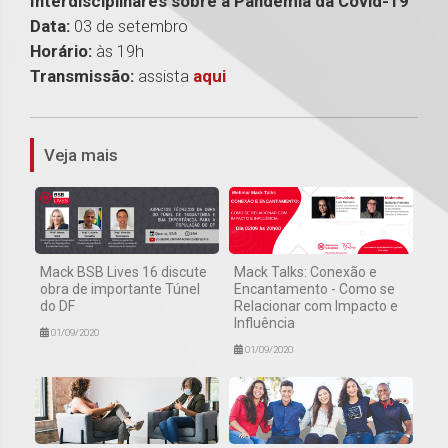
Interdisciplinares sobre a Pandemia da Covid-19”
Data:
03 de setembro
Horário:
às 19h
Transmissão:
assista
aqui
1
Veja mais
Mack BSB Lives 16 discute
Mack Talks: Conexão e
obra de importante Túnel
Encantamento - Como se
do DF
Relacionar com Impacto e
Influência
01/09/2020
01/09/2020