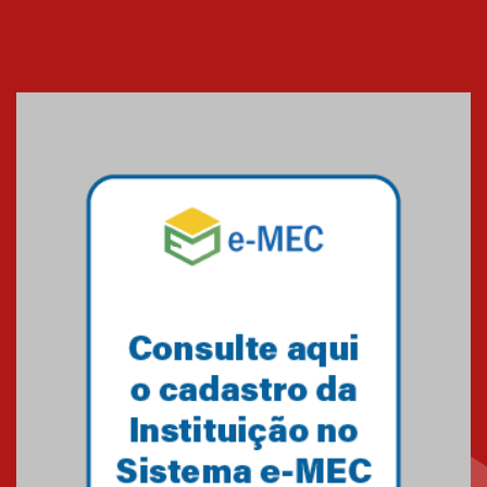
EducationUSA
05.08.2026
Seminário discute desafios
das novas tecnologias em
sistemas solares residenciais
04.08.2026
Mackenzie recepciona os
calouros do segundo semestre
de 2026
04.08.2026
Como o Colégio Mackenzie
Brasília prepara seus
estudantes para o PAS antes
mesmo do Ensino Médio
04.08.2026