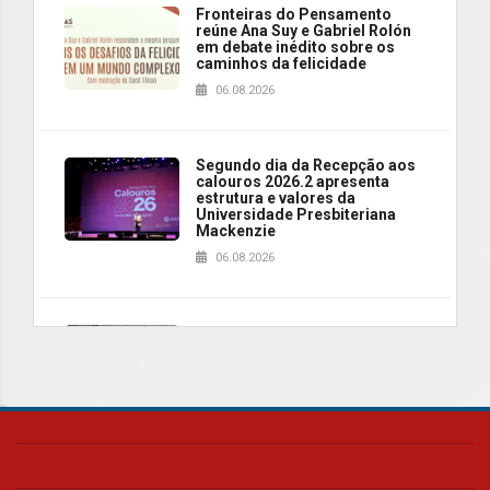
Fronteiras do Pensamento
reúne Ana Suy e Gabriel Rolón
em debate inédito sobre os
caminhos da felicidade
06.08.2026
Segundo dia da Recepção aos
calouros 2026.2 apresenta
estrutura e valores da
Universidade Presbiteriana
Mackenzie
06.08.2026
Nova apresentação do Centro
de Música Brasileira
homenageia artista brasileira
05.08.2026
Universidade Mackenzie
realizará nova edição da Feira