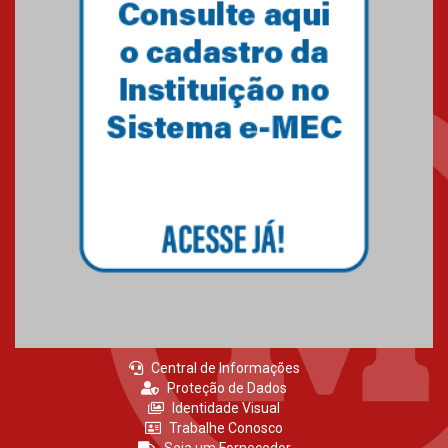
Como o Colégio Mackenzie
Brasília prepara seus
estudantes para o PAS antes
mesmo do Ensino Médio
04.08.2026
Como os pais podem investir
na educação dos filhos além da
escola
04.08.2026
Central de Informações
Proteção de Dados
Identidade Visual
Trabalhe Conosco