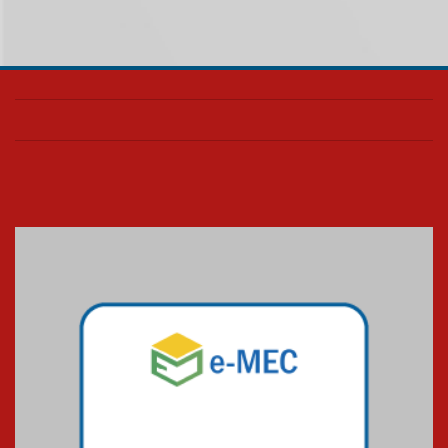
de Música Brasileira
homenageia artista brasileira
05.08.2026
Universidade Mackenzie
realizará nova edição da Feira
EducationUSA
05.08.2026
Seminário discute desafios
das novas tecnologias em
sistemas solares residenciais
04.08.2026
Mackenzie recepciona os
calouros do segundo semestre
de 2026
04.08.2026