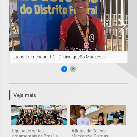
Lucas Tremendani. FOTO: Divulgação Mackenzie
Lu
1
2
Veja mais
Equipe de saltos
Atletas do Colégio
ornamentais de Brasília
Mackenzie Palmas