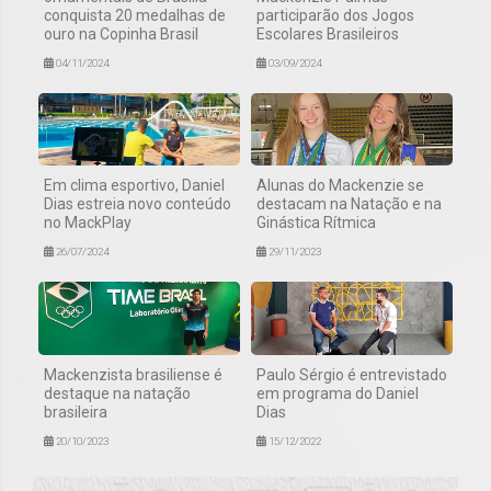
conquista 20 medalhas de
participarão dos Jogos
ouro na Copinha Brasil
Escolares Brasileiros
04/11/2024
03/09/2024
Em clima esportivo, Daniel
Alunas do Mackenzie se
Dias estreia novo conteúdo
destacam na Natação e na
no MackPlay
Ginástica Rítmica
26/07/2024
29/11/2023
Mackenzista brasiliense é
Paulo Sérgio é entrevistado
destaque na natação
em programa do Daniel
brasileira
Dias
20/10/2023
15/12/2022