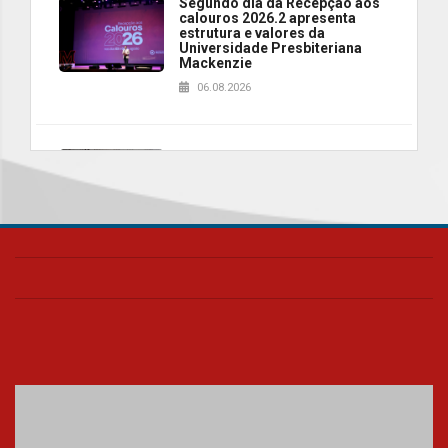
Segundo dia da Recepção aos
calouros 2026.2 apresenta
estrutura e valores da
Universidade Presbiteriana
Mackenzie
06.08.2026
Nova apresentação do Centro
de Música Brasileira
homenageia artista brasileira
05.08.2026
Universidade Mackenzie
realizará nova edição da Feira
EducationUSA
05.08.2026
Seminário discute desafios
das novas tecnologias em
sistemas solares residenciais