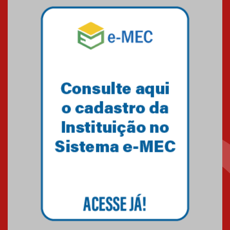
04.08.2026
Mackenzie recepciona os
calouros do segundo semestre
de 2026
04.08.2026
Como o Colégio Mackenzie
Brasília prepara seus
estudantes para o PAS antes
mesmo do Ensino Médio
04.08.2026
Como os pais podem investir
na educação dos filhos além da
escola
04.08.2026