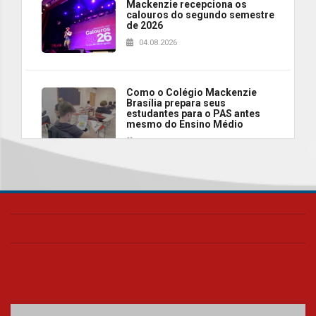
Mackenzie recepciona os
calouros do segundo semestre
de 2026
04.08.2026
Como o Colégio Mackenzie
Brasília prepara seus
estudantes para o PAS antes
mesmo do Ensino Médio
04.08.2026
Como os pais podem investir
na educação dos filhos além da
escola
04.08.2026
XIII Fórum de Aprendizagem
Transformadora reúne
docentes para debater
inovação e desafios da