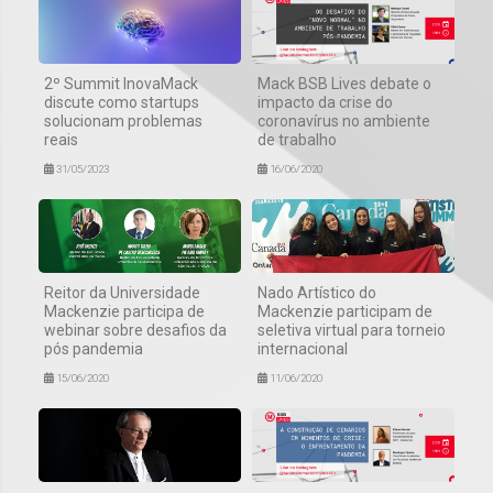
2º Summit InovaMack
Mack BSB Lives debate o
discute como startups
impacto da crise do
solucionam problemas
coronavírus no ambiente
reais
de trabalho
31/05/2023
16/06/2020
Reitor da Universidade
Nado Artístico do
Mackenzie participa de
Mackenzie participam de
webinar sobre desafios da
seletiva virtual para torneio
pós pandemia
internacional
15/06/2020
11/06/2020