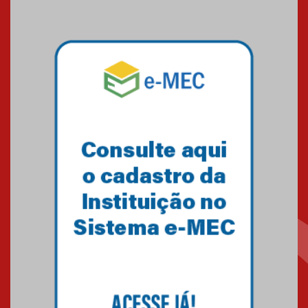
educação superior
04.08.2026
Professora do Mackenzie é
finalista do Prêmio Jabuti com
obra sobre ética e arquitetura
contemporânea
04.08.2026
Semana Internacional
Mackenzie promove parcerias
internacionais
03.08.2026
Oncologista do HUEM ressalta
importância da prevenção e
diagnóstico precoce do câncer
de pulmão
03.08.2026