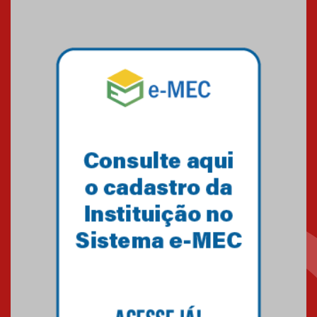
Seminário discute desafios
das novas tecnologias em
sistemas solares residenciais
04.08.2026
Mackenzie recepciona os
calouros do segundo semestre
de 2026
04.08.2026
Como o Colégio Mackenzie
Brasília prepara seus
estudantes para o PAS antes
mesmo do Ensino Médio
04.08.2026
Como os pais podem investir
na educação dos filhos além da
escola