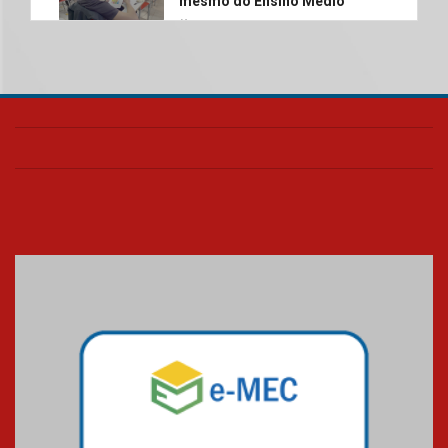
mesmo do Ensino Médio
04.08.2026
Como os pais podem investir
na educação dos filhos além da
escola
04.08.2026
XIII Fórum de Aprendizagem
Transformadora reúne
docentes para debater
inovação e desafios da
educação superior
04.08.2026
Professora do Mackenzie é
finalista do Prêmio Jabuti com
obra sobre ética e arquitetura
contemporânea
04.08.2026