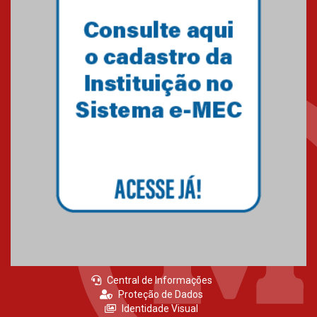
Semana Internacional
Mackenzie promove parcerias
internacionais
03.08.2026
Oncologista do HUEM ressalta
importância da prevenção e
diagnóstico precoce do câncer
de pulmão
03.08.2026
Central de Informações
Proteção de Dados
Identidade Visual