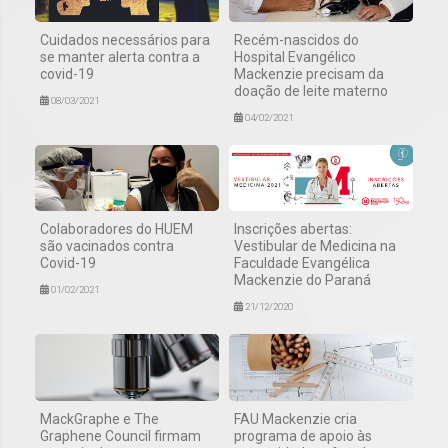
Cuidados necessários para
Recém-nascidos do
se manter alerta contra a
Hospital Evangélico
covid-19
Mackenzie precisam da
doação de leite materno
08/03/2021
04/02/2021
Colaboradores do HUEM
Inscrições abertas:
são vacinados contra
Vestibular de Medicina na
Covid-19
Faculdade Evangélica
Mackenzie do Paraná
01/02/2021
21/12/2020
MackGraphe e The
FAU Mackenzie cria
Graphene Council firmam
programa de apoio às