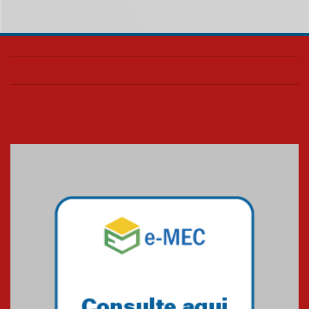
homenageia artista brasileira
05.08.2026
Universidade Mackenzie
realizará nova edição da Feira
EducationUSA
05.08.2026
Seminário discute desafios
das novas tecnologias em
sistemas solares residenciais
04.08.2026
Mackenzie recepciona os
calouros do segundo semestre
de 2026
04.08.2026