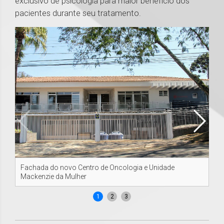
exclusivo de psicologia para maior benefício dos
pacientes durante seu tratamento.
Fachada do novo Centro de Oncologia e Unidade
Vi
Mackenzie da Mulher
Ma
1
2
3