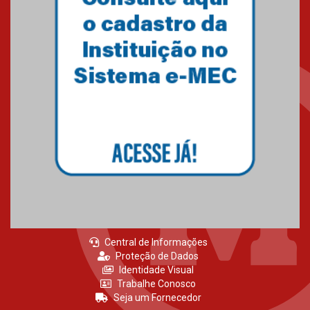
Como o Colégio Mackenzie
Brasília prepara seus
estudantes para o PAS antes
mesmo do Ensino Médio
04.08.2026
Como os pais podem investir
na educação dos filhos além da
escola
04.08.2026
Central de Informações
Proteção de Dados
Identidade Visual
Trabalhe Conosco
Seja um Fornecedor