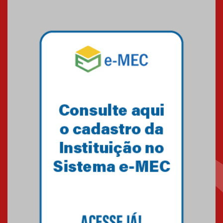
Seminário discute desafios
das novas tecnologias em
sistemas solares residenciais
04.08.2026
Mackenzie recepciona os
calouros do segundo semestre
de 2026
04.08.2026
Como o Colégio Mackenzie
Brasília prepara seus
estudantes para o PAS antes
mesmo do Ensino Médio
04.08.2026
Como os pais podem investir
na educação dos filhos além da
escola
04.08.2026