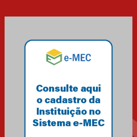
05.08.2026
Seminário discute desafios
das novas tecnologias em
sistemas solares residenciais
04.08.2026
Mackenzie recepciona os
calouros do segundo semestre
de 2026
04.08.2026
Como o Colégio Mackenzie
Brasília prepara seus
estudantes para o PAS antes
mesmo do Ensino Médio
04.08.2026