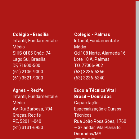
Colégio - Brasília
Colégio - Palmas
Infantil, Fundamental e
Infantil, Fundamental e
Médio
Médio
SHIS Ql 05 Chác. 74
Qd.108 Norte, Alameda 16
Lago Sul, Brasília
Lote 10 A, Palmas
DF
,
71600-500
TO
,
77006-902
(61) 2106-9000
(63) 3236-5366
(61) 3521-9000
(63) 3236-5340
Agnes – Recife
Escola Técnica Vital
Infantil, Fundamental e
Brasil – Dourados
Médio
Capacitação,
Av. Rui Barbosa, 704
Especialização e Cursos
Graças, Recife
Técnicos
PE
,
52011-040
Rua João Rosa Góes, 1760
(81) 3131-6950
– 3º andar, Vila Planalto
Dourados
/
MS