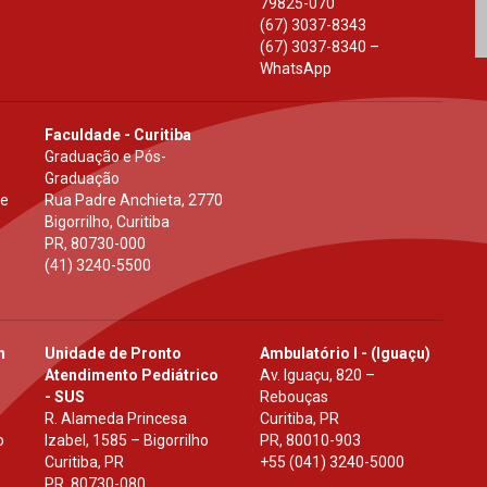
79825-070
(67) 3037-8343
(67) 3037-8340 –
WhatsApp
Faculdade - Curitiba
Graduação e Pós-
Graduação
 e
Rua Padre Anchieta, 2770
Bigorrilho, Curitiba
PR
,
80730-000
(41) 3240-5500
h
Unidade de Pronto
Ambulatório I - (Iguaçu)
Atendimento Pediátrico
Av. Iguaçu, 820 –
- SUS
Rebouças
R. Alameda Princesa
Curitiba, PR
o
Izabel, 1585 – Bigorrilho
PR
,
80010-903
Curitiba, PR
+55 (041) 3240-5000
PR
,
80730-080