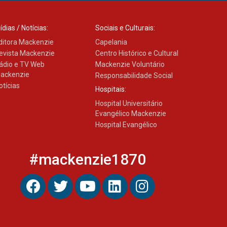
inovação e desafios da
educação superior
04.08.2026
ídias / Notícias:
Sociais e Culturais:
ditora Mackenzie
Capelania
evista Mackenzie
Centro Histórico e Cultural
Professora do Mackenzie é
ádio e TV Web
Mackenzie Voluntário
finalista do Prêmio Jabuti
ackenzie
Responsabilidade Social
com obra sobre ética e
arquitetura contemporânea
otícias
Hospitais:
04.08.2026
Hospital Universitário
Evangélico Mackenzie
Hospital Evangélico
Semana Internacional
Mackenzie promove
parcerias internacionais
#mackenzie1870
03.08.2026
Oncologista do HUEM
ressalta importância da
prevenção e diagnóstico
precoce do câncer de
pulmão