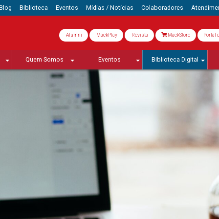
Blog
Biblioteca
Eventos
Mídias / Notícias
Colaboradores
Atendime
Alumni
MackPlay
Revista
MackStore
Portal 
Quem Somos
Eventos
Biblioteca Digital