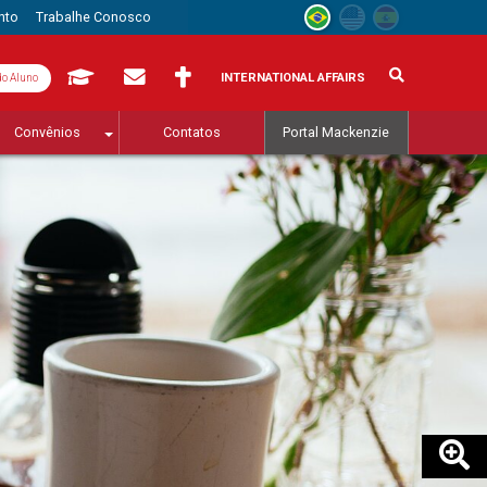
nto
Trabalhe Conosco
INTERNATIONAL AFFAIRS
do Aluno
Convênios
Contatos
Portal Mackenzie