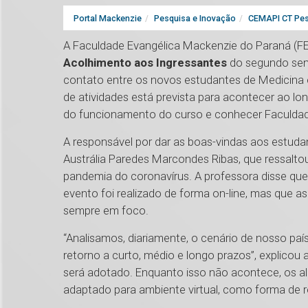
Portal Mackenzie
Pesquisa e Inovação
CEMAPI CT Pes
A Faculdade Evangélica Mackenzie do Paraná (FEM
Acolhimento aos Ingressantes
do segundo seme
contato entre os novos estudantes de Medicina e
de atividades está prevista para acontecer ao lo
do funcionamento do curso e conhecer Faculda
A responsável por dar as boas-vindas aos estudan
Austrália Paredes Marcondes Ribas, que ressaltou
pandemia do coronavírus. A professora disse que f
evento foi realizado de forma on-line, mas que a
sempre em foco.
“Analisamos, diariamente, o cenário de nosso pa
retorno a curto, médio e longo prazos”, explicou 
será adotado. Enquanto isso não acontece, os a
adaptado para ambiente virtual, como forma de re