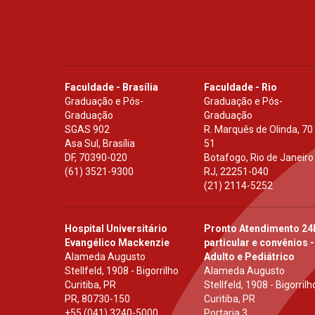
Faculdade - Brasília
Faculdade - Rio
Graduação e Pós-
Graduação e Pós-
Graduação
Graduação
SGAS 902
R. Marquês de Olinda, 70
Asa Sul, Brasília
51
DF
,
70390-020
Botafogo, Rio de Janeiro
(61) 3521-9300
RJ
,
22251-040
(21) 2114-5252
Hospital Universitário
Pronto Atendimento 24
Evangélico Mackenzie
particular e convênios -
Alameda Augusto
Adulto e Pediátrico
Stellfeld, 1908 - Bigorrilho
Alameda Augusto
Curitiba, PR
Stellfeld, 1908 - Bigorrilh
PR
,
80730-150
Curitiba, PR
+55 (041) 3240-5000
Portaria 3