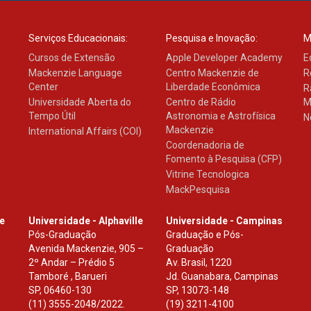
Serviços Educacionais:
Pesquisa e Inovação:
M
Cursos de Extensão
Apple Developer Academy
E
Mackenzie Language
Centro Mackenzie de
R
Center
Liberdade Econômica
R
Universidade Aberta do
Centro de Rádio
M
Tempo Útil
Astronomia e Astrofísica
N
Mackenzie
International Affairs (COI)
Coordenadoria de
Fomento à Pesquisa (CFP)
Vitrine Tecnologica
MackPesquisa
le
Universidade - Alphaville
Universidade - Campinas
Pós-Graduação
Graduação e Pós-
Avenida Mackenzie, 905 –
Graduação
2º Andar – Prédio 5
Av. Brasil, 1220
Tamboré , Barueri
Jd. Guanabara, Campinas
SP
,
06460-130
SP
,
13073-148
(11) 3555-2048/2022.
(19) 3211-4100