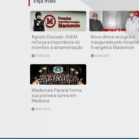
Veja mais
Agosto Dourado: HUEM
Nova clínica cirúrgica é
reforça a importância do
inaugurada pelo Hospita
incentivo à amamentação
Evangélico Mackenzie
05/08/2020
03/08/2020
Mackenzie Paraná forma
sua primeira turma em
Medicina
18/07/2019