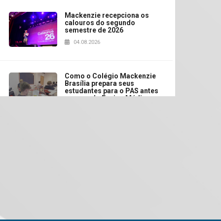
Mackenzie recepciona os
calouros do segundo
semestre de 2026
04.08.2026
Como o Colégio Mackenzie
Brasília prepara seus
estudantes para o PAS antes
mesmo do Ensino Médio
04.08.2026
Como os pais podem investir
na educação dos filhos além
da escola
04.08.2026
XIII Fórum de Aprendizagem
Transformadora reúne
docentes para debater