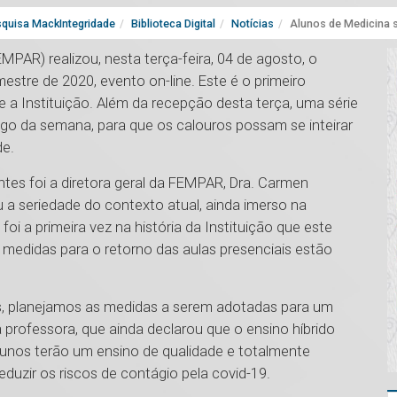
quisa MackIntegridade
Biblioteca Digital
Notícias
Alunos de Medicina 
PAR) realizou, nesta terça-feira, 04 de agosto, o
stre de 2020, evento on-line. Este é o primeiro
 a Instituição. Além da recepção desta terça, uma série
ngo da semana, para que os calouros possam se inteirar
de.
tes foi a diretora geral da FEMPAR, Dra. Carmen
 a seriedade do contexto atual, ainda imerso na
oi a primeira vez na história da Instituição que este
s medidas para o retorno das aulas presenciais estão
ís, planejamos as medidas a serem adotadas para um
a professora, que ainda declarou que o ensino híbrido
lunos terão um ensino de qualidade e totalmente
duzir os riscos de contágio pela covid-19.