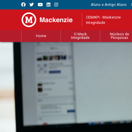
Aluno e Antigo Aluno
CEMAPI - Mackenzie
Integridade
O Mack
Núcleos de
Home
Integridade
Pesquisas