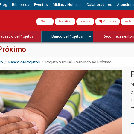
Blog
Biblioteca
Eventos
Mídias / Notícias
Colaboradores
Atendime
Alumni
MackPlay
Revista
MackStore
Portal 
adastro de Projetos
Banco de Projetos
Reconhecimento
 Próximo
io
Banco de Projetos
Projeto Samuel – Servindo ao Próximo
N
p
b
v