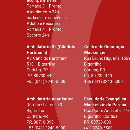
acompanhantes
Portaria 3 – Pronto
Atendimento 24h
particular e convênios
Adulto e Pediátrico
Portaria 4 – Pronto
Socorro 24h
Ambulatório II - (Cândido
Centro de Oncologia
Hartmann)
Mackenzie
Av. Cândido Hartmann,
Rua Bruno Filgueira, 1569
510 – Bigorrilho
Bigorrilho
Curitiba, PR
Curitiba, PR
PR
,
80730-440
PR
,
80.730-440
+55 (041) 3240-5000
+55 (041) 3240-5000
Ambulatório Acadêmico
Faculdade Evangélica
Rua Luiz Leitner, 50 -
Mackenzie do Paraná
Bigorrilho
Rua Padre Anchieta, 277
Curitiba, PR
Bigorrilho, Curitiba
PR
,
80710-390
PR
,
80730-000
+55 (041) 3240-5000
(41) 3240-5500