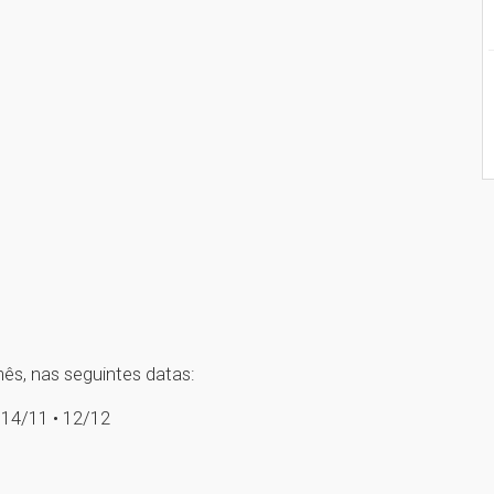
s, nas seguintes datas:
• 14/11 • 12/12