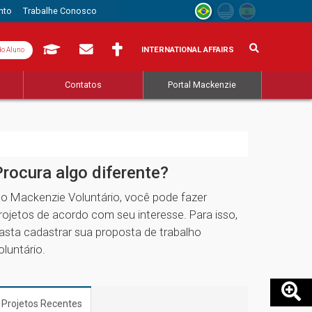
nto
Trabalhe Conosco
INTERNATIONAL AFFAIRS
do Aluno
s
Contatos
Portal Mackenzie
Procura algo diferente?
o Mackenzie Voluntário, você pode fazer
rojetos de acordo com seu interesse. Para isso,
asta cadastrar sua proposta de trabalho
oluntário.
Projetos Recentes