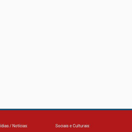
23.03.2026
Amigos do IPCB
24.03.2026
É bom fazer o Bem 2026
30.03.2026
ídias / Notícias:
Sociais e Culturais: