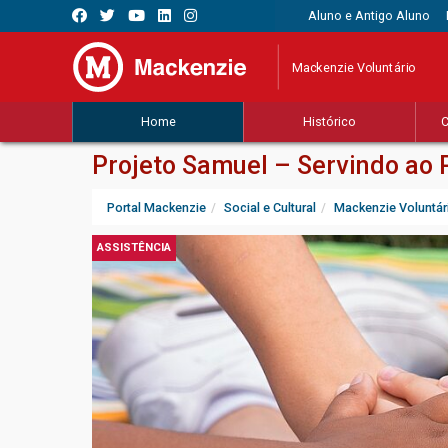
Aluno e Antigo Aluno
Mackenzie Voluntário
Home
Histórico
C
Projeto Samuel – Servindo ao
Portal Mackenzie
Social e Cultural
Mackenzie Voluntár
ASSISTÊNCIA